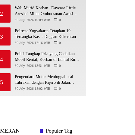
Wali Murid Korban “Daycare Little
2
Aresha” Minta Ombudsman Awasi
Penyidikan
30 July, 2026 10:09 WIB
0
Polresta Yogyakarta Tetapkan 19
3
Tersangka Kasus Dugaan Kekerasan
terhadap Anak, 16 Ditahan
30 July, 2026 12:16 WIB
0
Polisi Tangkap Pria yang Gadaikan
4
Mobil Rental, Korban di Bantul Rugi
Rp31,5 Juta
30 July, 2026 13:51 WIB
0
Pengendara Motor Meninggal usai
5
Tabrakan dengan Pajero di Jalan
Wonosari-Yogyakarta, Diduga Masuk
30 July, 2026 18:02 WIB
0
Jalur Lawan
AMERAN
Populer Tag