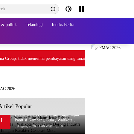
& politik
Teknologi
Indeks Berita
×
oup, tidak menerima pembayaran uang tunai. Transaksi melalui gateway pay
Artikel Popular
Hadiri Gala Premier Film Maju: Jejak
1
Pahit si Kembang Gula , Walikota
Yogyakarta Dorong Industri Kreatif
5 August, 2026 04:46 WIB
0
Bangun Karakter Generasi Muda