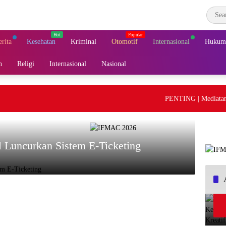
erita
Kesehatan
Kriminal
Otomotif
Internasional
Hukum 
n
Religi
Internasional
Nasional
PENTING | Mediatama Gr
l Luncurkan Sistem E-Ticketing