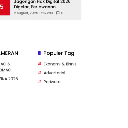
Jagongan Hak Digital 2026
5
Digelar, Perlawanan
Terhadap Pembungkaman
2 August, 2026 17:16 WIB
0
Media Digital
AMERAN
Populer Tag
MAC &
Ekonomi & Bisnis
DMAC
Advertorial
FFINA 2026
Pariwara