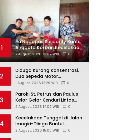
Ra’Nggagas Solidarity Bantu
1
Anggota Korban Kecelakaan,
Totok Gogon: Solidaritas
7 August, 2026 16:02 WIB
0
Harus Jadi Tindakan Nyata
Diduga Kurang Konsentrasi,
2
Dua Sepeda Motor
Bertabrakan di Gading
1 August, 2026 12:29 WIB
0
Playen, Mahasiswi Meninggal
Paroki St. Petrus dan Paulus
3
Kelor Gelar Kenduri Lintas
Iman, Perkuat Kerukunan di
2 August, 2026 14:02 WIB
0
Gunungkidul
Kecelakaan Tunggal di Jalan
4
Imogiri-Dlingo Bantul,
Daihatsu Xenia Terjun ke
2 August, 2026 15:03 WIB
0
Jurang