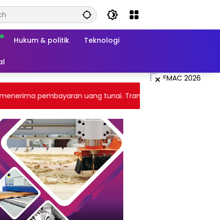
Hukum & politik
Teknologi
al
×
rima pembayaran uang tunai. Transaksi melalui gateway payme