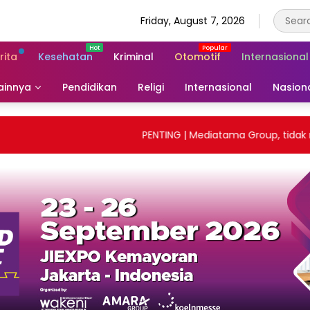
Friday, August 7, 2026
rita
Kesehatan
Kriminal
Otomotif
Internasional
ainnya
Pendidikan
Religi
Internasional
Nasion
PENTING | Mediatama Group, tidak mene