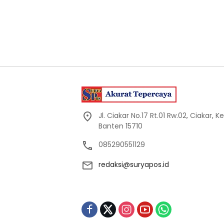
Jl. Ciakar No.17 Rt.01 Rw.02, Ciakar,
Banten 15710
085290551129
redaksi@suryapos.id