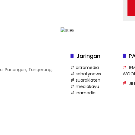
Jaringan
P
# citramedia
IF
 Kec. Panongan, Tangerang,
# sehatynews
WOO
# suaraklaten
JI
# mediakayu
# inamedia