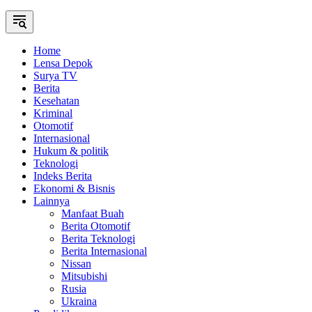
Home
Lensa Depok
Surya TV
Berita
Kesehatan
Kriminal
Otomotif
Internasional
Hukum & politik
Teknologi
Indeks Berita
Ekonomi & Bisnis
Lainnya
Manfaat Buah
Berita Otomotif
Berita Teknologi
Berita Internasional
Nissan
Mitsubishi
Rusia
Ukraina