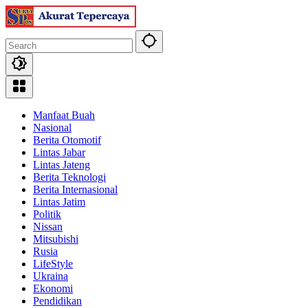
Skip
to
content
Manfaat Buah
Nasional
Berita Otomotif
Lintas Jabar
Lintas Jateng
Berita Teknologi
Berita Internasional
Lintas Jatim
Politik
Nissan
Mitsubishi
Rusia
LifeStyle
Ukraina
Ekonomi
Pendidikan