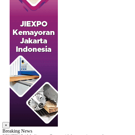
×
Breaking News