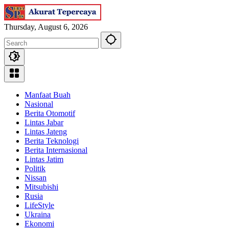
Skip
to
content
Thursday, August 6, 2026
Manfaat Buah
Nasional
Berita Otomotif
Lintas Jabar
Lintas Jateng
Berita Teknologi
Berita Internasional
Lintas Jatim
Politik
Nissan
Mitsubishi
Rusia
LifeStyle
Ukraina
Ekonomi