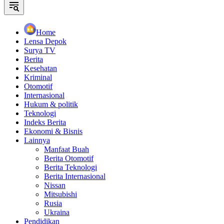
Home
Lensa Depok
Surya TV
Berita
Kesehatan
Kriminal
Otomotif
Internasional
Hukum & politik
Teknologi
Indeks Berita
Ekonomi & Bisnis
Lainnya
Manfaat Buah
Berita Otomotif
Berita Teknologi
Berita Internasional
Nissan
Mitsubishi
Rusia
Ukraina
Pendidikan