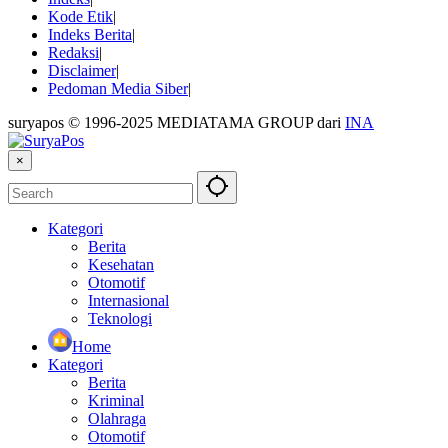
Kode Etik
Indeks Berita
Redaksi
Disclaimer
Pedoman Media Siber
suryapos © 1996-2025 MEDIATAMA GROUP dari
INA
×
Kategori
Berita
Kesehatan
Otomotif
Internasional
Teknologi
Home
Kategori
Berita
Kriminal
Olahraga
Otomotif