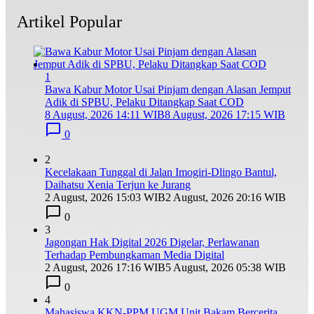
Artikel Popular
1
Bawa Kabur Motor Usai Pinjam dengan Alasan Jemput
Adik di SPBU, Pelaku Ditangkap Saat COD
8 August, 2026 14:11 WIB
8 August, 2026 17:15 WIB
0
2
Kecelakaan Tunggal di Jalan Imogiri-Dlingo Bantul,
Daihatsu Xenia Terjun ke Jurang
2 August, 2026 15:03 WIB
2 August, 2026 20:16 WIB
0
3
Jagongan Hak Digital 2026 Digelar, Perlawanan
Terhadap Pembungkaman Media Digital
2 August, 2026 17:16 WIB
5 August, 2026 05:38 WIB
0
4
Mahasiswa KKN-PPM UGM Unit Bakam Bercerita