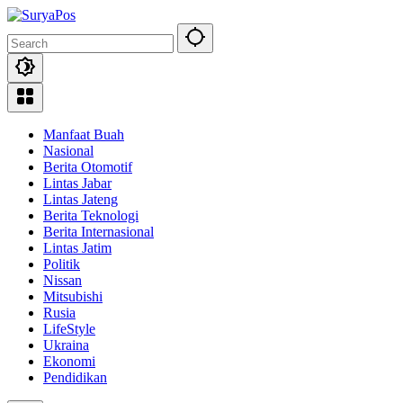
Skip
to
content
Manfaat Buah
Nasional
Berita Otomotif
Lintas Jabar
Lintas Jateng
Berita Teknologi
Berita Internasional
Lintas Jatim
Politik
Nissan
Mitsubishi
Rusia
LifeStyle
Ukraina
Ekonomi
Pendidikan