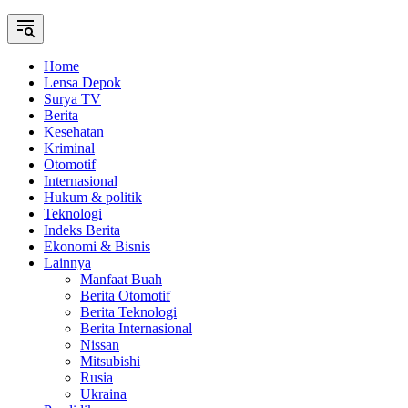
Home
Lensa Depok
Surya TV
Berita
Kesehatan
Kriminal
Otomotif
Internasional
Hukum & politik
Teknologi
Indeks Berita
Ekonomi & Bisnis
Lainnya
Manfaat Buah
Berita Otomotif
Berita Teknologi
Berita Internasional
Nissan
Mitsubishi
Rusia
Ukraina