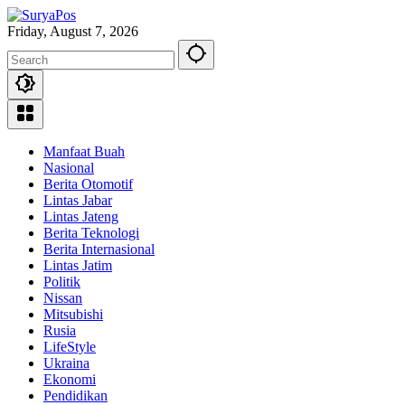
Skip
to
Friday, August 7, 2026
content
Manfaat Buah
Nasional
Berita Otomotif
Lintas Jabar
Lintas Jateng
Berita Teknologi
Berita Internasional
Lintas Jatim
Politik
Nissan
Mitsubishi
Rusia
LifeStyle
Ukraina
Ekonomi
Pendidikan