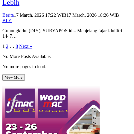
Lebih
Berita
17 March, 2026 17:22 WIB
17 March, 2026 18:26 WIB
BLY
Gunungkidul (DIY), SURYAPOS.id – Menjelang fajar Idulfitri
1447…
Posts
1
2
…
8
Next »
pagination
No More Posts Available.
No more pages to load.
View More