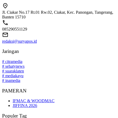
Jl. Ciakar No.17 Rt.01 Rw.02, Ciakar, Kec. Panongan, Tangerang,
Banten 15710
085290551129
redaksi@suryapos.id
Jaringan
# citramedia
# sehatynews
# suaraklaten
# mediakayu
# inamedia
PAMERAN
IFMAC & WOODMAC
JIFFINA 2026
Populer Tag