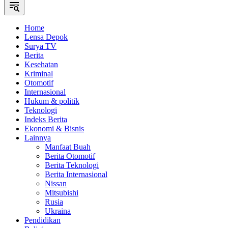
Home
Lensa Depok
Surya TV
Berita
Kesehatan
Kriminal
Otomotif
Internasional
Hukum & politik
Teknologi
Indeks Berita
Ekonomi & Bisnis
Lainnya
Manfaat Buah
Berita Otomotif
Berita Teknologi
Berita Internasional
Nissan
Mitsubishi
Rusia
Ukraina
Pendidikan