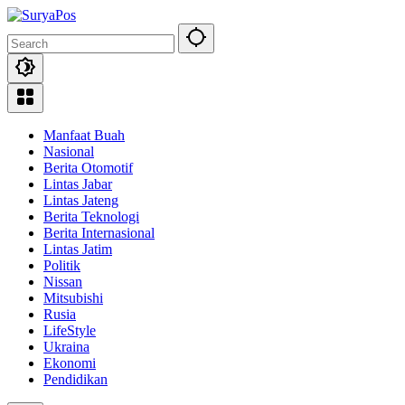
Skip
to
content
Manfaat Buah
Nasional
Berita Otomotif
Lintas Jabar
Lintas Jateng
Berita Teknologi
Berita Internasional
Lintas Jatim
Politik
Nissan
Mitsubishi
Rusia
LifeStyle
Ukraina
Ekonomi
Pendidikan