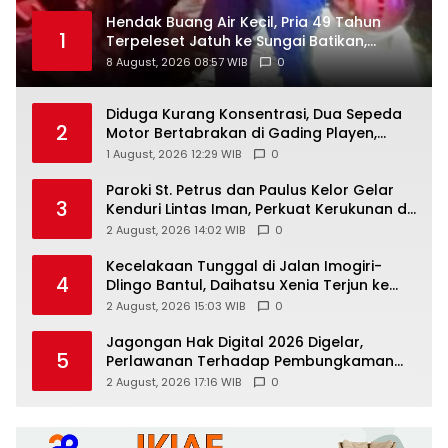
Hendak Buang Air Kecil, Pria 49 Tahun
1
Terpeleset Jatuh ke Sungai Batikan,
Meninggal Dunia
8 August, 2026 08:57 WIB
0
Diduga Kurang Konsentrasi, Dua Sepeda
2
Motor Bertabrakan di Gading Playen,
Mahasiswi Meninggal
1 August, 2026 12:29 WIB
0
Paroki St. Petrus dan Paulus Kelor Gelar
3
Kenduri Lintas Iman, Perkuat Kerukunan di
Gunungkidul
2 August, 2026 14:02 WIB
0
Kecelakaan Tunggal di Jalan Imogiri-
4
Dlingo Bantul, Daihatsu Xenia Terjun ke
Jurang
2 August, 2026 15:03 WIB
0
Jagongan Hak Digital 2026 Digelar,
5
Perlawanan Terhadap Pembungkaman
Media Digital
2 August, 2026 17:16 WIB
0