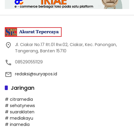
Jl. Ciakar No.17 Rt.01 Rw.02, Ciakar, Kec. Panongan,
Tangerang, Banten 15710
085290551129
redaksi@suryapos.id
Jaringan
# citramedia
# sehatynews
# suaraklaten
# mediakayu
# inamedia