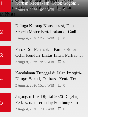
1
Korban Kecelakaan, Totok Gogon:
Solidaritas Harus Jadi Tindakan Nyata
7 August, 2026 16:02 WIB
0
Diduga Kurang Konsentrasi, Dua
2
Sepeda Motor Bertabrakan di Gading
Playen, Mahasiswi Meninggal
1 August, 2026 12:29 WIB
0
Paroki St. Petrus dan Paulus Kelor
3
Gelar Kenduri Lintas Iman, Perkuat
Kerukunan di Gunungkidul
2 August, 2026 14:02 WIB
0
Kecelakaan Tunggal di Jalan Imogiri-
4
Dlingo Bantul, Daihatsu Xenia Terjun
ke Jurang
2 August, 2026 15:03 WIB
0
Jagongan Hak Digital 2026 Digelar,
5
Perlawanan Terhadap Pembungkaman
Media Digital
2 August, 2026 17:16 WIB
0