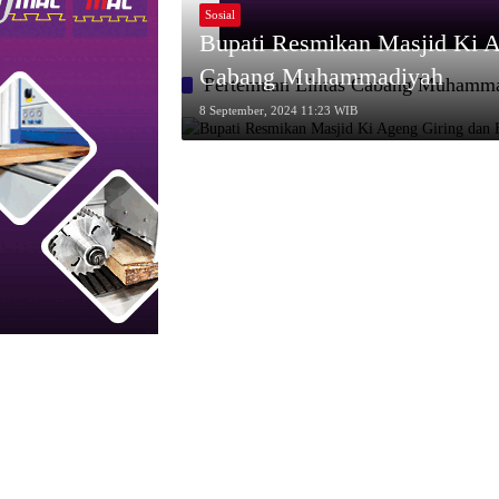
Sosial
Bupati Resmikan Masjid Ki A
Cabang Muhammadiyah
Pertemuan Lintas Cabang Muhamm
8 September, 2024 11:23 WIB