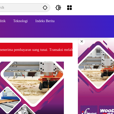
itik
Teknologi
Indeks Berita
×
ma pembayaran uang tunai. Transaksi melalui gateway payment atau tranfer