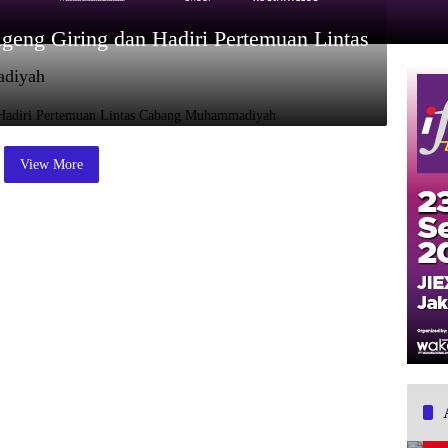
geng Giring dan Hadiri Pertemuan Lintas
adiyah
View More