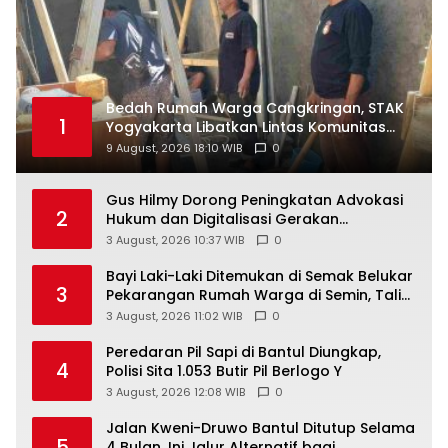
Bedah Rumah Warga Cangkringan, STAK
1
Yogyakarta Libatkan Lintas Komunitas
dan Warga
9 August, 2026 18:10 WIB
0
Gus Hilmy Dorong Peningkatan Advokasi
2
Hukum dan Digitalisasi Gerakan
Meningkatkan Kualitas PMII DIY
3 August, 2026 10:37 WIB
0
Bayi Laki-Laki Ditemukan di Semak Belukar
3
Pekarangan Rumah Warga di Semin, Tali
Pusar Masih Menempel
3 August, 2026 11:02 WIB
0
Peredaran Pil Sapi di Bantul Diungkap,
4
Polisi Sita 1.053 Butir Pil Berlogo Y
3 August, 2026 12:08 WIB
0
Jalan Kweni-Druwo Bantul Ditutup Selama
5
4 Bulan, Ini Jalur Alternatif bagi