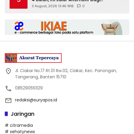
Pengendara
3 August, 2026 13:46 WIB
0
Jl. Ciakar No.17 Rt.01 Rw.02, Ciakar, Kec. Panongan,
Tangerang, Banten 15710
085290551129
redaksi@suryapos.id
Jaringan
# citramedia
# sehatynews