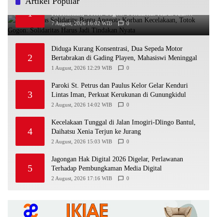
Artikel Popular
Ra’Nggagas Solidarity Bantu Anggota Korban
1
Kecelakaan, Totok Gogon: Solidaritas Harus Jadi
Tindakan Nyata
7 August, 2026 16:02 WIB
0
Diduga Kurang Konsentrasi, Dua Sepeda Motor
2
Bertabrakan di Gading Playen, Mahasiswi Meninggal
1 August, 2026 12:29 WIB
0
Paroki St. Petrus dan Paulus Kelor Gelar Kenduri
3
Lintas Iman, Perkuat Kerukunan di Gunungkidul
2 August, 2026 14:02 WIB
0
Kecelakaan Tunggal di Jalan Imogiri-Dlingo Bantul,
4
Daihatsu Xenia Terjun ke Jurang
2 August, 2026 15:03 WIB
0
Jagongan Hak Digital 2026 Digelar, Perlawanan
5
Terhadap Pembungkaman Media Digital
2 August, 2026 17:16 WIB
0