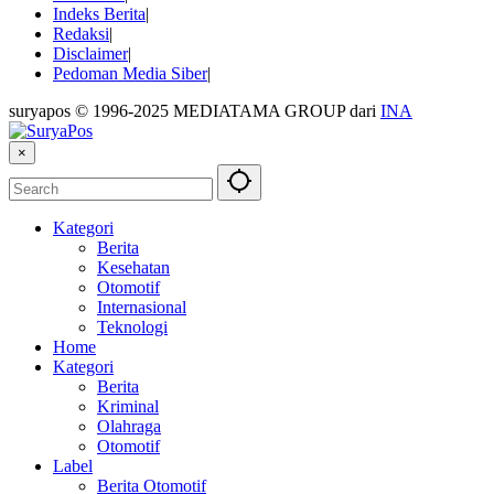
Indeks Berita
Redaksi
Disclaimer
Pedoman Media Siber
suryapos © 1996-2025 MEDIATAMA GROUP dari
INA
×
Kategori
Berita
Kesehatan
Otomotif
Internasional
Teknologi
Home
Kategori
Berita
Kriminal
Olahraga
Otomotif
Label
Berita Otomotif