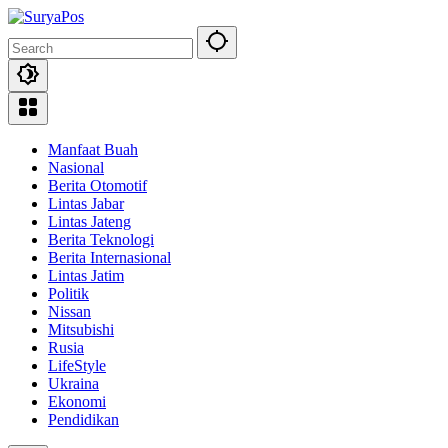
Skip
to
content
Manfaat Buah
Nasional
Berita Otomotif
Lintas Jabar
Lintas Jateng
Berita Teknologi
Berita Internasional
Lintas Jatim
Politik
Nissan
Mitsubishi
Rusia
LifeStyle
Ukraina
Ekonomi
Pendidikan