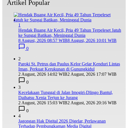
Artikel Popular
1
Hendak Buang Air Kecil, Pria 49 Tahun Terpeleset Jatuh
ke Sungai Batikan, Meninggal Dunia
8 August, 2026 08:57 WIB
8 August, 2026 10:01 WIB
0
2
Paroki St. Petrus dan Paulus Kelor Gelar Kenduri Lintas
Iman, Perkuat Kerukunan di Gunungkidul
2 August, 2026 14:02 WIB
2 August, 2026 17:07 WIB
0
3
Kecelakaan Tunggal di Jalan Imogiri-Dlingo Bantul,
Daihatsu Xenia Terjun ke Jurang
2 August, 2026 15:03 WIB
2 August, 2026 20:16 WIB
0
4
Jagongan Hak Digital 2026 Digelar, Perlawanan
Terhadap Pembungkaman Media Digital