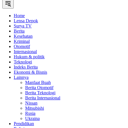
Home
Lensa Depok
Surya TV
Berita
Kesehatan
Kriminal
Otomotif
Internasional
Hukum & politik
Teknologi
Indeks Berita
Ekonomi & Bisnis
Lainnya
Manfaat Buah
Berita Otomotif
Berita Teknologi
Berita Internasional
Nissan
Mitsubishi
Rusia
Ukraina
Pendidikan