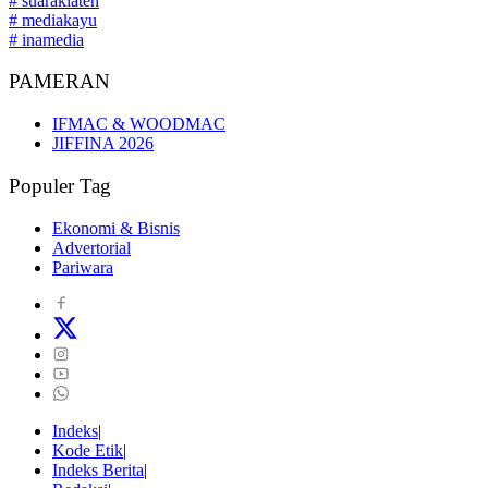
# suaraklaten
# mediakayu
# inamedia
PAMERAN
IFMAC & WOODMAC
JIFFINA 2026
Populer Tag
Ekonomi & Bisnis
Advertorial
Pariwara
Indeks
Kode Etik
Indeks Berita