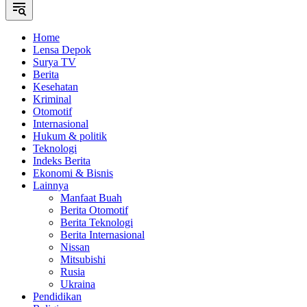
Home
Lensa Depok
Surya TV
Berita
Kesehatan
Kriminal
Otomotif
Internasional
Hukum & politik
Teknologi
Indeks Berita
Ekonomi & Bisnis
Lainnya
Manfaat Buah
Berita Otomotif
Berita Teknologi
Berita Internasional
Nissan
Mitsubishi
Rusia
Ukraina
Pendidikan