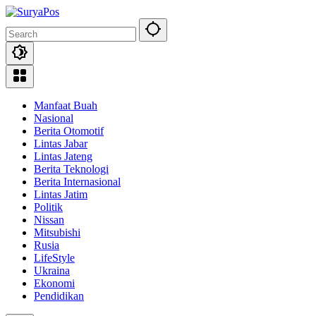
Skip
to
content
Manfaat Buah
Nasional
Berita Otomotif
Lintas Jabar
Lintas Jateng
Berita Teknologi
Berita Internasional
Lintas Jatim
Politik
Nissan
Mitsubishi
Rusia
LifeStyle
Ukraina
Ekonomi
Pendidikan