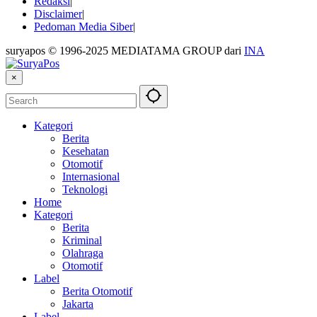
Redaksi
Disclaimer
Pedoman Media Siber
suryapos © 1996-2025 MEDIATAMA GROUP dari
INA
×
Kategori
Berita
Kesehatan
Otomotif
Internasional
Teknologi
Home
Kategori
Berita
Kriminal
Olahraga
Otomotif
Label
Berita Otomotif
Jakarta
Label