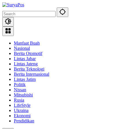
Skip
to
content
Manfaat Buah
Nasional
Berita Otomotif
Lintas Jabar
Lintas Jateng
Berita Teknologi
Berita Internasional
Lintas Jatim
Politik
Nissan
Mitsubishi
Rusia
LifeStyle
Ukraina
Ekonomi
Pendidikan