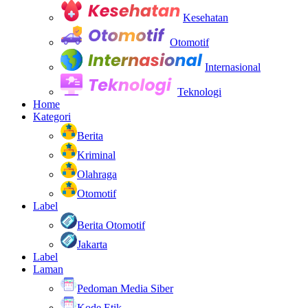
Kesehatan
Otomotif
Internasional
Teknologi
Home
Kategori
Berita
Kriminal
Olahraga
Otomotif
Label
Berita Otomotif
Jakarta
Label
Laman
Pedoman Media Siber
Kode Etik