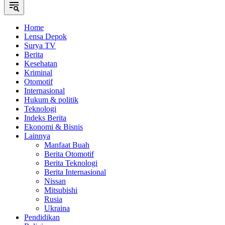
Home
Lensa Depok
Surya TV
Berita
Kesehatan
Kriminal
Otomotif
Internasional
Hukum & politik
Teknologi
Indeks Berita
Ekonomi & Bisnis
Lainnya
Manfaat Buah
Berita Otomotif
Berita Teknologi
Berita Internasional
Nissan
Mitsubishi
Rusia
Ukraina
Pendidikan