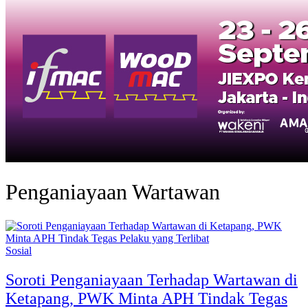
Penganiayaan Wartawan
Sosial
Soroti Penganiayaan Terhadap Wartawan di
Ketapang, PWK Minta APH Tindak Tegas