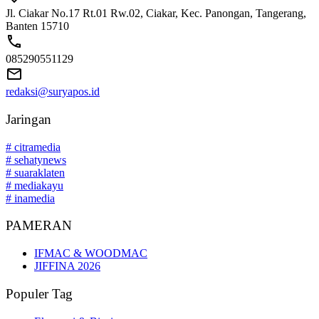
Jl. Ciakar No.17 Rt.01 Rw.02, Ciakar, Kec. Panongan, Tangerang,
Banten 15710
085290551129
redaksi@suryapos.id
Jaringan
# citramedia
# sehatynews
# suaraklaten
# mediakayu
# inamedia
PAMERAN
IFMAC & WOODMAC
JIFFINA 2026
Populer Tag