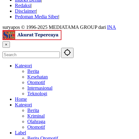
Redaksi
Disclaimer
Pedoman Media Siber
suryapos © 1996-2025 MEDIATAMA GROUP dari
INA
×
Kategori
Berita
Kesehatan
Otomotif
Internasional
Teknologi
Home
Kategori
Berita
Kriminal
Olahraga
Otomotif
Label
Berita Otomotif