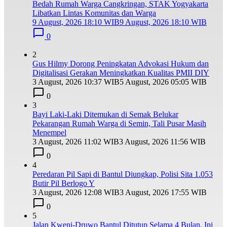
Bedah Rumah Warga Cangkringan, STAK Yogyakarta
Libatkan Lintas Komunitas dan Warga
9 August, 2026 18:10 WIB
9 August, 2026 18:10 WIB
0
2
Gus Hilmy Dorong Peningkatan Advokasi Hukum dan
Digitalisasi Gerakan Meningkatkan Kualitas PMII DIY
3 August, 2026 10:37 WIB
5 August, 2026 05:05 WIB
0
3
Bayi Laki-Laki Ditemukan di Semak Belukar
Pekarangan Rumah Warga di Semin, Tali Pusar Masih
Menempel
3 August, 2026 11:02 WIB
3 August, 2026 11:56 WIB
0
4
Peredaran Pil Sapi di Bantul Diungkap, Polisi Sita 1.053
Butir Pil Berlogo Y
3 August, 2026 12:08 WIB
3 August, 2026 17:55 WIB
0
5
Jalan Kweni-Druwo Bantul Ditutup Selama 4 Bulan, Ini