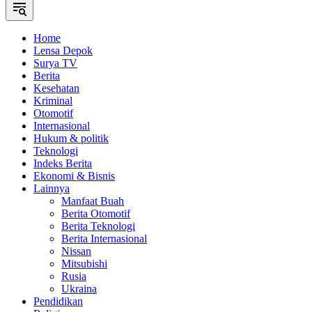
Home
Lensa Depok
Surya TV
Berita
Kesehatan
Kriminal
Otomotif
Internasional
Hukum & politik
Teknologi
Indeks Berita
Ekonomi & Bisnis
Lainnya
Manfaat Buah
Berita Otomotif
Berita Teknologi
Berita Internasional
Nissan
Mitsubishi
Rusia
Ukraina
Pendidikan