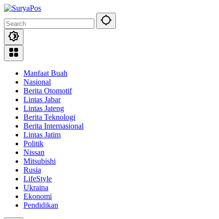
Skip
to
content
Manfaat Buah
Nasional
Berita Otomotif
Lintas Jabar
Lintas Jateng
Berita Teknologi
Berita Internasional
Lintas Jatim
Politik
Nissan
Mitsubishi
Rusia
LifeStyle
Ukraina
Ekonomi
Pendidikan