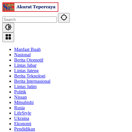
Skip
to
content
Manfaat Buah
Nasional
Berita Otomotif
Lintas Jabar
Lintas Jateng
Berita Teknologi
Berita Internasional
Lintas Jatim
Politik
Nissan
Mitsubishi
Rusia
LifeStyle
Ukraina
Ekonomi
Pendidikan