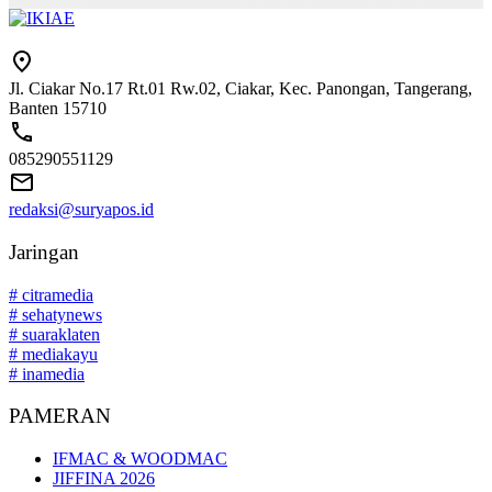
Jl. Ciakar No.17 Rt.01 Rw.02, Ciakar, Kec. Panongan, Tangerang,
Banten 15710
085290551129
redaksi@suryapos.id
Jaringan
# citramedia
# sehatynews
# suaraklaten
# mediakayu
# inamedia
PAMERAN
IFMAC & WOODMAC
JIFFINA 2026