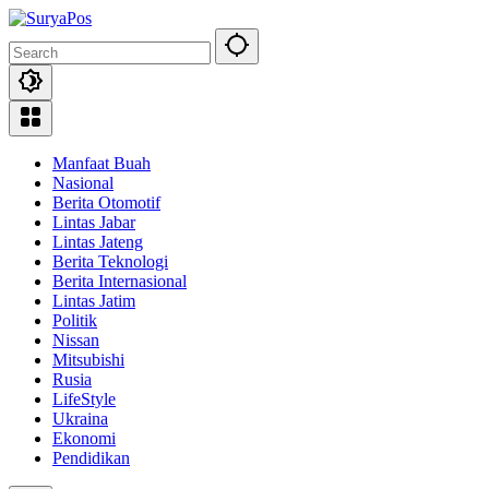
Skip
to
content
Manfaat Buah
Nasional
Berita Otomotif
Lintas Jabar
Lintas Jateng
Berita Teknologi
Berita Internasional
Lintas Jatim
Politik
Nissan
Mitsubishi
Rusia
LifeStyle
Ukraina
Ekonomi
Pendidikan