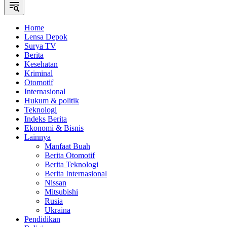
Home
Lensa Depok
Surya TV
Berita
Kesehatan
Kriminal
Otomotif
Internasional
Hukum & politik
Teknologi
Indeks Berita
Ekonomi & Bisnis
Lainnya
Manfaat Buah
Berita Otomotif
Berita Teknologi
Berita Internasional
Nissan
Mitsubishi
Rusia
Ukraina
Pendidikan