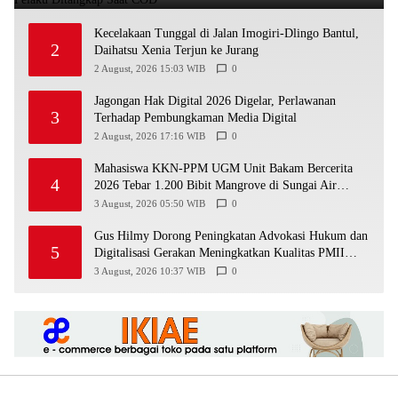
Kecelakaan Tunggal di Jalan Imogiri-Dlingo Bantul,
2
Daihatsu Xenia Terjun ke Jurang
2 August, 2026 15:03 WIB
0
Jagongan Hak Digital 2026 Digelar, Perlawanan
3
Terhadap Pembungkaman Media Digital
2 August, 2026 17:16 WIB
0
Mahasiswa KKN-PPM UGM Unit Bakam Bercerita
4
2026 Tebar 1.200 Bibit Mangrove di Sungai Air
Layang
3 August, 2026 05:50 WIB
0
Gus Hilmy Dorong Peningkatan Advokasi Hukum dan
5
Digitalisasi Gerakan Meningkatkan Kualitas PMII
DIY
3 August, 2026 10:37 WIB
0