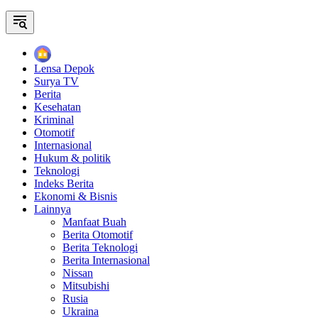
Home
Lensa Depok
Surya TV
Berita
Kesehatan
Kriminal
Otomotif
Internasional
Hukum & politik
Teknologi
Indeks Berita
Ekonomi & Bisnis
Lainnya
Manfaat Buah
Berita Otomotif
Berita Teknologi
Berita Internasional
Nissan
Mitsubishi
Rusia
Ukraina