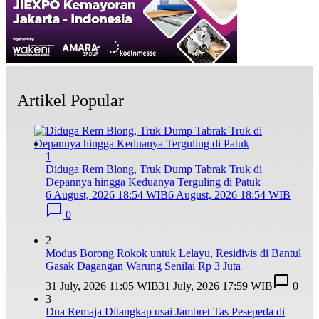
Artikel Popular
1
Diduga Rem Blong, Truk Dump Tabrak Truk di
Depannya hingga Keduanya Terguling di Patuk
6 August, 2026 18:54 WIB
6 August, 2026 18:54 WIB
0
2
Modus Borong Rokok untuk Lelayu, Residivis di Bantul
Gasak Dagangan Warung Senilai Rp 3 Juta
31 July, 2026 11:05 WIB
31 July, 2026 17:59 WIB
0
3
Dua Remaja Ditangkap usai Jambret Tas Pesepeda di