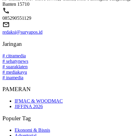
Banten 15710
085290551129
redaksi@suryapos.id
Jaringan
# citramedia
# sehatynews
# suaraklaten
# mediakayu
# inamedia
PAMERAN
IFMAC & WOODMAC
JIFFINA 2026
Populer Tag
Ekonomi & Bisnis
Advertorial