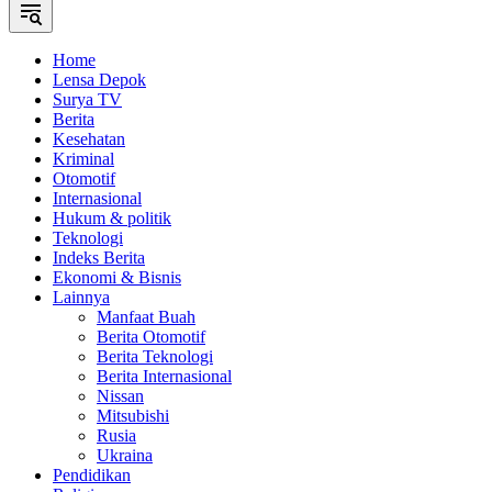
Home
Lensa Depok
Surya TV
Berita
Kesehatan
Kriminal
Otomotif
Internasional
Hukum & politik
Teknologi
Indeks Berita
Ekonomi & Bisnis
Lainnya
Manfaat Buah
Berita Otomotif
Berita Teknologi
Berita Internasional
Nissan
Mitsubishi
Rusia
Ukraina
Pendidikan