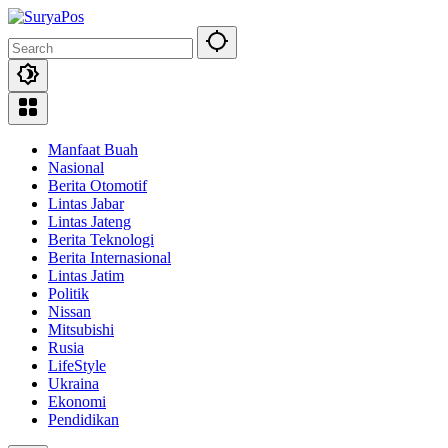
Skip
to
content
Manfaat Buah
Nasional
Berita Otomotif
Lintas Jabar
Lintas Jateng
Berita Teknologi
Berita Internasional
Lintas Jatim
Politik
Nissan
Mitsubishi
Rusia
LifeStyle
Ukraina
Ekonomi
Pendidikan