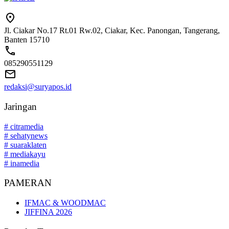
Jl. Ciakar No.17 Rt.01 Rw.02, Ciakar, Kec. Panongan, Tangerang,
Banten 15710
085290551129
redaksi@suryapos.id
Jaringan
# citramedia
# sehatynews
# suaraklaten
# mediakayu
# inamedia
PAMERAN
IFMAC & WOODMAC
JIFFINA 2026