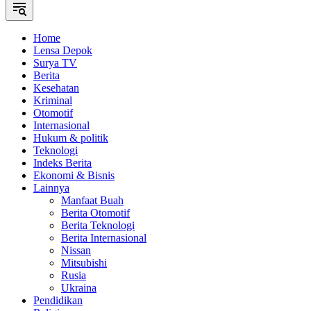
Home
Lensa Depok
Surya TV
Berita
Kesehatan
Kriminal
Otomotif
Internasional
Hukum & politik
Teknologi
Indeks Berita
Ekonomi & Bisnis
Lainnya
Manfaat Buah
Berita Otomotif
Berita Teknologi
Berita Internasional
Nissan
Mitsubishi
Rusia
Ukraina
Pendidikan