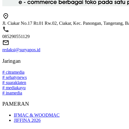
Jl. Ciakar No.17 Rt.01 Rw.02, Ciakar, Kec. Panongan, Tangerang, 
085290551129
redaksi@suryapos.id
Jaringan
# citramedia
# sehatynews
# suaraklaten
# mediakayu
# inamedia
PAMERAN
IFMAC & WOODMAC
JIFFINA 2026