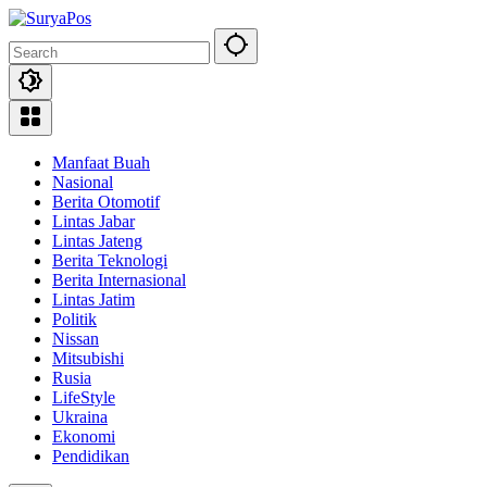
Skip
to
content
Manfaat Buah
Nasional
Berita Otomotif
Lintas Jabar
Lintas Jateng
Berita Teknologi
Berita Internasional
Lintas Jatim
Politik
Nissan
Mitsubishi
Rusia
LifeStyle
Ukraina
Ekonomi
Pendidikan