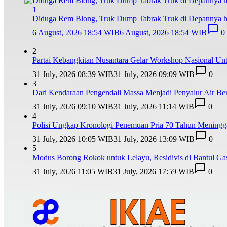
1
Diduga Rem Blong, Truk Dump Tabrak Truk di Depannya hi
6 August, 2026 18:54 WIB
6 August, 2026 18:54 WIB
0
2
Partai Kebangkitan Nusantara Gelar Workshop Nasional U
31 July, 2026 08:39 WIB
31 July, 2026 09:09 WIB
0
3
Dari Kendaraan Pengendali Massa Menjadi Penyalur Air B
31 July, 2026 09:10 WIB
31 July, 2026 11:14 WIB
0
4
Polisi Ungkap Kronologi Penemuan Pria 70 Tahun Meninggal 
31 July, 2026 10:05 WIB
31 July, 2026 13:09 WIB
0
5
Modus Borong Rokok untuk Lelayu, Residivis di Bantul Ga
31 July, 2026 11:05 WIB
31 July, 2026 17:59 WIB
0