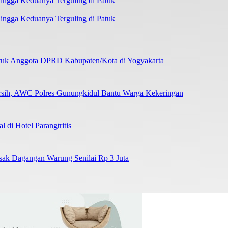
ngga Keduanya Terguling di Patuk
ntuk Anggota DPRD Kabupaten/Kota di Yogyakarta
ersih, AWC Polres Gunungkidul Bantu Warga Kekeringan
di Hotel Parangtritis
sak Dagangan Warung Senilai Rp 3 Juta