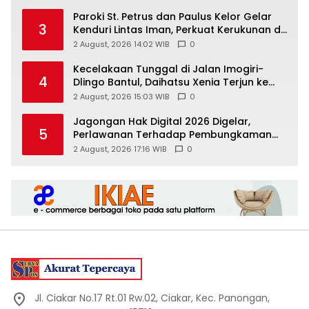
Paroki St. Petrus dan Paulus Kelor Gelar
3
Kenduri Lintas Iman, Perkuat Kerukunan di
Gunungkidul
2 August, 2026 14:02 WIB
0
Kecelakaan Tunggal di Jalan Imogiri-
4
Dlingo Bantul, Daihatsu Xenia Terjun ke
Jurang
2 August, 2026 15:03 WIB
0
Jagongan Hak Digital 2026 Digelar,
5
Perlawanan Terhadap Pembungkaman
Media Digital
2 August, 2026 17:16 WIB
0
Jl. Ciakar No.17 Rt.01 Rw.02, Ciakar, Kec. Panongan,