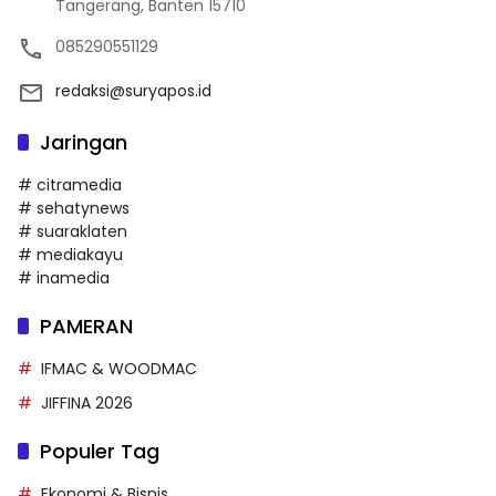
Tangerang, Banten 15710
085290551129
redaksi@suryapos.id
Jaringan
# citramedia
# sehatynews
# suaraklaten
# mediakayu
# inamedia
PAMERAN
IFMAC & WOODMAC
JIFFINA 2026
Populer Tag
Ekonomi & Bisnis