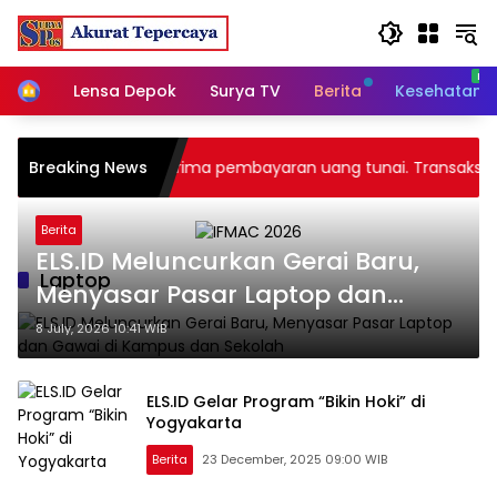
Skip
to
content
Home
Lensa Depok
Surya TV
Berita
Kesehatan
 Group, tidak menerima pembayaran uang tunai. Transaksi mel
Breaking News
Berita
ELS.ID Meluncurkan Gerai Baru,
Laptop
Menyasar Pasar Laptop dan
Gawai di Kampus dan Sekolah
8 July, 2026 10:41 WIB
ELS.ID Gelar Program “Bikin Hoki” di
Yogyakarta
Berita
23 December, 2025 09:00 WIB