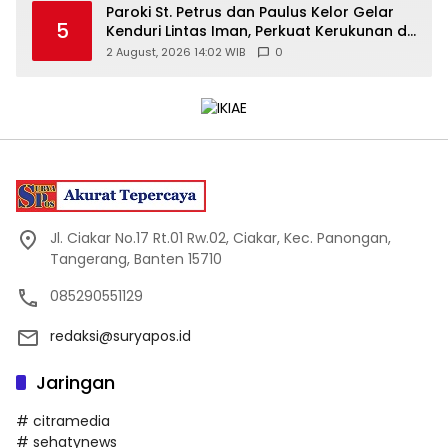
Paroki St. Petrus dan Paulus Kelor Gelar
5
Kenduri Lintas Iman, Perkuat Kerukunan di
Gunungkidul
2 August, 2026 14:02 WIB
0
Jl. Ciakar No.17 Rt.01 Rw.02, Ciakar, Kec. Panongan,
Tangerang, Banten 15710
085290551129
redaksi@suryapos.id
Jaringan
# citramedia
# sehatynews