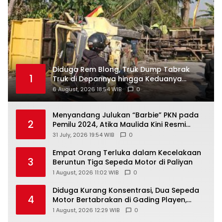
Diduga Rem Blong, Truk Dump Tabrak
1
Truk di Depannya hingga Keduanya
Terguling di Patuk
6 August, 2026 18:54 WIB
0
Menyandang Julukan “Barbie” PKN pada
2
Pemilu 2024, Atika Maulida Kini Resmi
Menjabat Sekretaris PIMDA PKN DIY
31 July, 2026 19:54 WIB
0
Empat Orang Terluka dalam Kecelakaan
3
Beruntun Tiga Sepeda Motor di Paliyan
1 August, 2026 11:02 WIB
0
Diduga Kurang Konsentrasi, Dua Sepeda
4
Motor Bertabrakan di Gading Playen,
Mahasiswi Meninggal
1 August, 2026 12:29 WIB
0