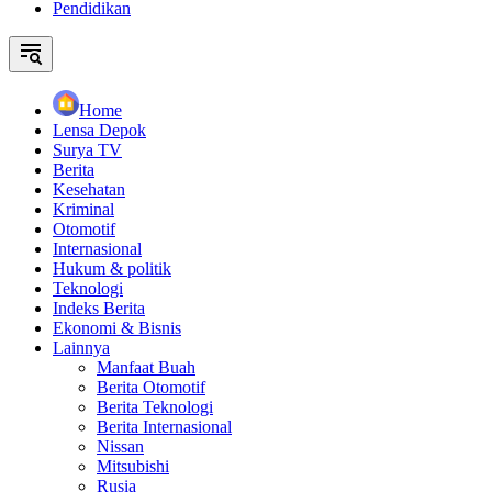
Pendidikan
Home
Lensa Depok
Surya TV
Berita
Kesehatan
Kriminal
Otomotif
Internasional
Hukum & politik
Teknologi
Indeks Berita
Ekonomi & Bisnis
Lainnya
Manfaat Buah
Berita Otomotif
Berita Teknologi
Berita Internasional
Nissan
Mitsubishi
Rusia