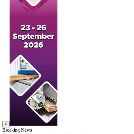
×
Breaking News