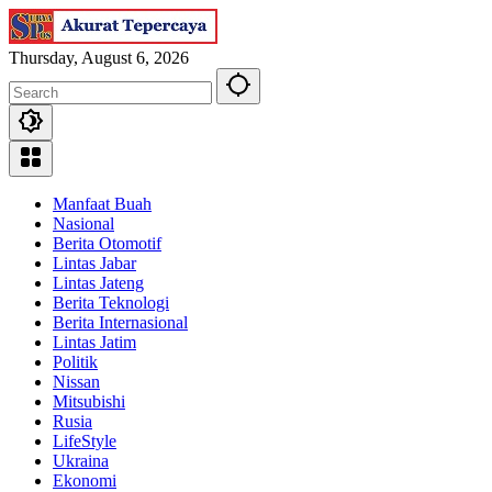
Skip
to
content
Thursday, August 6, 2026
Manfaat Buah
Nasional
Berita Otomotif
Lintas Jabar
Lintas Jateng
Berita Teknologi
Berita Internasional
Lintas Jatim
Politik
Nissan
Mitsubishi
Rusia
LifeStyle
Ukraina
Ekonomi