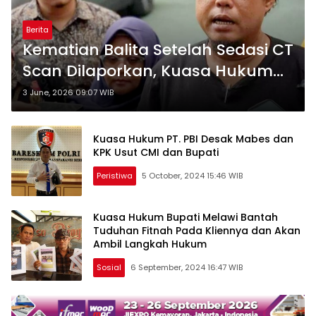
Berita
Kematian Balita Setelah Sedasi CT
Scan Dilaporkan, Kuasa Hukum
Minta Penyidikan Transparan
3 June, 2026 09:07 WIB
Kuasa Hukum PT. PBI Desak Mabes dan
KPK Usut CMI dan Bupati
Peristiwa
5 October, 2024 15:46 WIB
Kuasa Hukum Bupati Melawi Bantah
Tuduhan Fitnah Pada Kliennya dan Akan
Ambil Langkah Hukum
Sosial
6 September, 2024 16:47 WIB