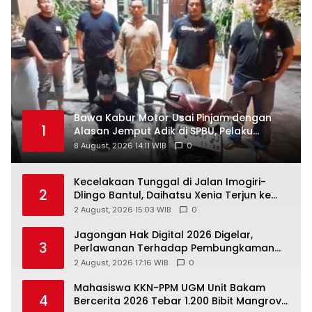
Bawa Kabur Motor Usai Pinjam dengan
1
Alasan Jemput Adik di SPBU, Pelaku
Ditangkap Saat COD
8 August, 2026 14:11 WIB
0
Kecelakaan Tunggal di Jalan Imogiri-
2
Dlingo Bantul, Daihatsu Xenia Terjun ke
Jurang
2 August, 2026 15:03 WIB
0
Jagongan Hak Digital 2026 Digelar,
3
Perlawanan Terhadap Pembungkaman
Media Digital
2 August, 2026 17:16 WIB
0
Mahasiswa KKN-PPM UGM Unit Bakam
4
Bercerita 2026 Tebar 1.200 Bibit Mangrove