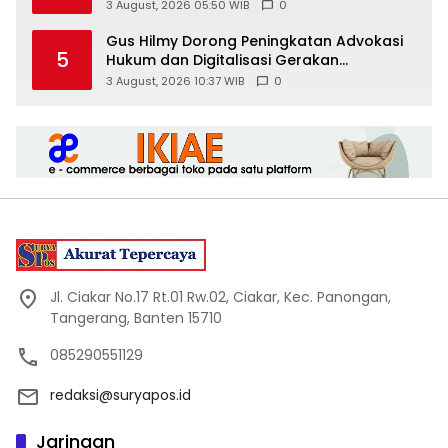
di Sungai Air Layang
3 August, 2026 05:50 WIB
0
Gus Hilmy Dorong Peningkatan Advokasi
5
Hukum dan Digitalisasi Gerakan
Meningkatkan Kualitas PMII DIY
3 August, 2026 10:37 WIB
0
Jl. Ciakar No.17 Rt.01 Rw.02, Ciakar, Kec. Panongan,
Tangerang, Banten 15710
085290551129
redaksi@suryapos.id
Jaringan