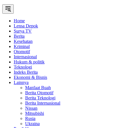
Home
Lensa Depok
Surya TV
Berita
Kesehatan
Kriminal
Otomotif
Internasional
Hukum & politik
Teknologi
Indeks Berita
Ekonomi & Bisnis
Lainnya
Manfaat Buah
Berita Otomotif
Berita Teknologi
Berita Internasional
Nissan
Mitsubishi
Rusia
Ukraina