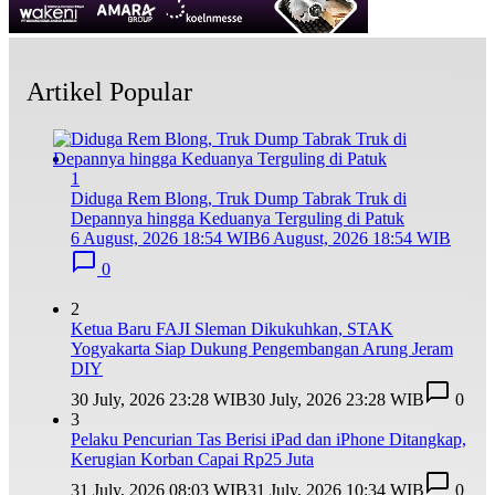
Artikel Popular
1
Diduga Rem Blong, Truk Dump Tabrak Truk di
Depannya hingga Keduanya Terguling di Patuk
6 August, 2026 18:54 WIB
6 August, 2026 18:54 WIB
0
2
Ketua Baru FAJI Sleman Dikukuhkan, STAK
Yogyakarta Siap Dukung Pengembangan Arung Jeram
DIY
30 July, 2026 23:28 WIB
30 July, 2026 23:28 WIB
0
3
Pelaku Pencurian Tas Berisi iPad dan iPhone Ditangkap,
Kerugian Korban Capai Rp25 Juta
31 July, 2026 08:03 WIB
31 July, 2026 10:34 WIB
0