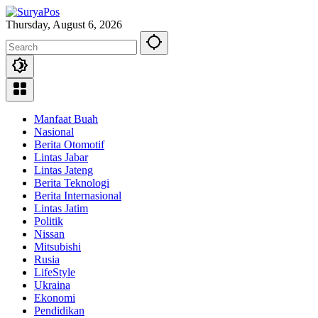
Skip
to
Thursday, August 6, 2026
content
Manfaat Buah
Nasional
Berita Otomotif
Lintas Jabar
Lintas Jateng
Berita Teknologi
Berita Internasional
Lintas Jatim
Politik
Nissan
Mitsubishi
Rusia
LifeStyle
Ukraina
Ekonomi
Pendidikan