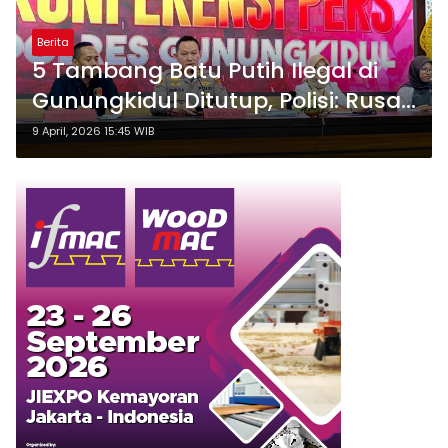
Berita
5 Tambang Batu Putih Ilegal di
Gunungkidul Ditutup, Polisi: Rusak
Lingkungan!
9 April, 2026 15:45 WIB