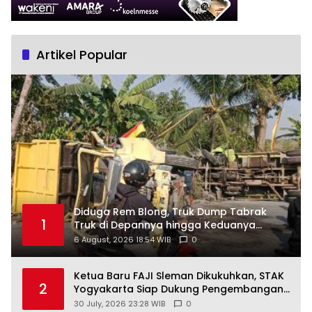
Artikel Popular
Diduga Rem Blong, Truk Dump Tabrak
1
Truk di Depannya hingga Keduanya
Terguling di Patuk
6 August, 2026 18:54 WIB
0
Ketua Baru FAJI Sleman Dikukuhkan, STAK
2
Yogyakarta Siap Dukung Pengembangan
Arung Jeram DIY
30 July, 2026 23:28 WIB
0