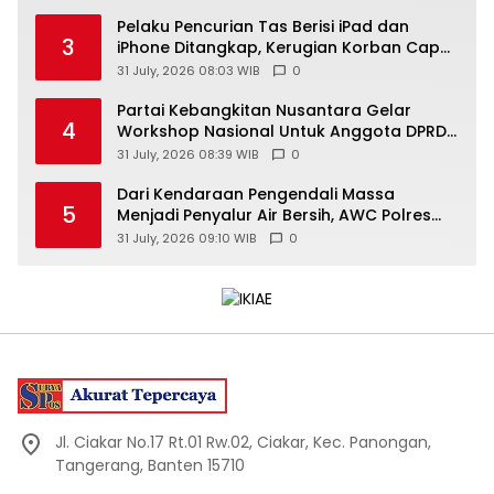
Pelaku Pencurian Tas Berisi iPad dan
3
iPhone Ditangkap, Kerugian Korban Capai
Rp25 Juta
31 July, 2026 08:03 WIB
0
Partai Kebangkitan Nusantara Gelar
4
Workshop Nasional Untuk Anggota DPRD
Kabupaten/Kota di Yogyakarta
31 July, 2026 08:39 WIB
0
Dari Kendaraan Pengendali Massa
5
Menjadi Penyalur Air Bersih, AWC Polres
Gunungkidul Bantu Warga Kekeringan
31 July, 2026 09:10 WIB
0
Jl. Ciakar No.17 Rt.01 Rw.02, Ciakar, Kec. Panongan,
Tangerang, Banten 15710