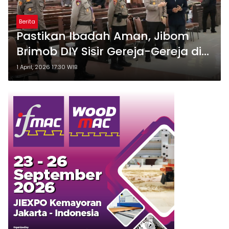
Berita
Pastikan Ibadah Aman, Jibom
Brimob DIY Sisir Gereja-Gereja di
Gunungkidul
1 April, 2026 17:30 WIB