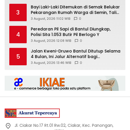
Bayi Laki-Laki Ditemukan di Semak Belukar
3
Pekarangan Rumah Warga di Semin, Tali
Pusar Masih Menempel
3 August, 2026 11:02 WIB
0
Peredaran Pil Sapi di Bantul Diungkap,
4
Polisi Sita 1.053 Butir Pil Berlogo Y
3 August, 2026 12:08 WIB
0
Jalan Kweni-Druwo Bantul Ditutup Selama
5
4 Bulan, Ini Jalur Alternatif bagi
Pengendara
3 August, 2026 13:46 WIB
0
Jl. Ciakar No.17 Rt.01 Rw.02, Ciakar, Kec. Panongan,