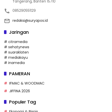
Tangerang, Banten 15710
085290551129
redaksi@suryapos.id
Jaringan
# citramedia
# sehatynews
# suaraklaten
# mediakayu
# inamedia
PAMERAN
IFMAC & WOODMAC
JIFFINA 2026
Populer Tag
Ekonomi & Bisnis