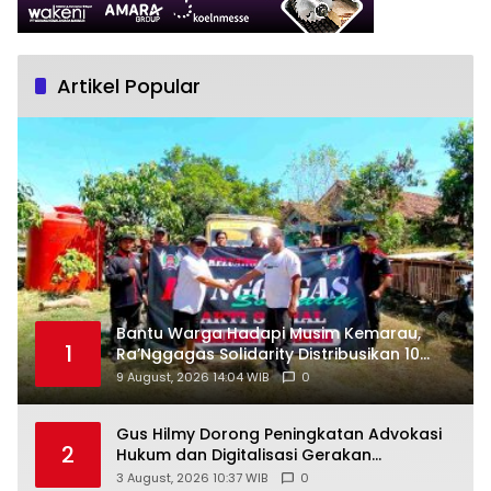
Artikel Popular
Bantu Warga Hadapi Musim Kemarau,
1
Ra’Nggagas Solidarity Distribusikan 10
Tangki Air Bersih
9 August, 2026 14:04 WIB
0
Gus Hilmy Dorong Peningkatan Advokasi
2
Hukum dan Digitalisasi Gerakan
Meningkatkan Kualitas PMII DIY
3 August, 2026 10:37 WIB
0