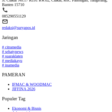
Jl. Ciakar No.17 Rt.01 Rw.02, Ciakar, Kec. Panongan, Tangerang,
Banten 15710
085290551129
redaksi@suryapos.id
Jaringan
# citramedia
# sehatynews
# suaraklaten
# mediakayu
# inamedia
PAMERAN
IFMAC & WOODMAC
JIFFINA 2026
Populer Tag
Ekonomi & Bisnis