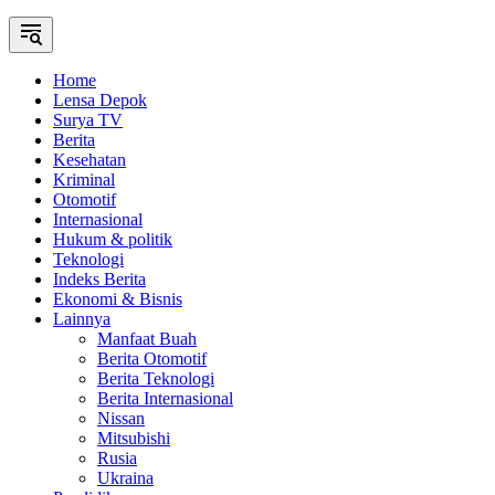
Home
Lensa Depok
Surya TV
Berita
Kesehatan
Kriminal
Otomotif
Internasional
Hukum & politik
Teknologi
Indeks Berita
Ekonomi & Bisnis
Lainnya
Manfaat Buah
Berita Otomotif
Berita Teknologi
Berita Internasional
Nissan
Mitsubishi
Rusia
Ukraina