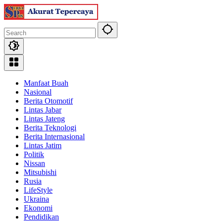
Skip
to
content
Manfaat Buah
Nasional
Berita Otomotif
Lintas Jabar
Lintas Jateng
Berita Teknologi
Berita Internasional
Lintas Jatim
Politik
Nissan
Mitsubishi
Rusia
LifeStyle
Ukraina
Ekonomi
Pendidikan