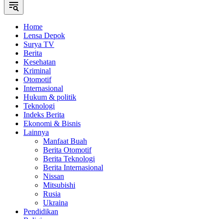
Home
Lensa Depok
Surya TV
Berita
Kesehatan
Kriminal
Otomotif
Internasional
Hukum & politik
Teknologi
Indeks Berita
Ekonomi & Bisnis
Lainnya
Manfaat Buah
Berita Otomotif
Berita Teknologi
Berita Internasional
Nissan
Mitsubishi
Rusia
Ukraina
Pendidikan