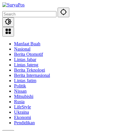
Skip
to
content
Manfaat Buah
Nasional
Berita Otomotif
Lintas Jabar
Lintas Jateng
Berita Teknologi
Berita Internasional
Lintas Jatim
Politik
Nissan
Mitsubishi
Rusia
LifeStyle
Ukraina
Ekonomi
Pendidikan