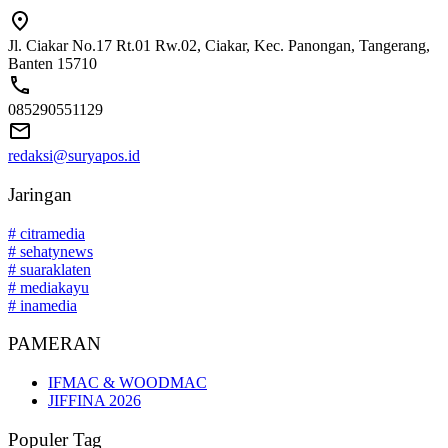
Jl. Ciakar No.17 Rt.01 Rw.02, Ciakar, Kec. Panongan, Tangerang,
Banten 15710
085290551129
redaksi@suryapos.id
Jaringan
# citramedia
# sehatynews
# suaraklaten
# mediakayu
# inamedia
PAMERAN
IFMAC & WOODMAC
JIFFINA 2026
Populer Tag