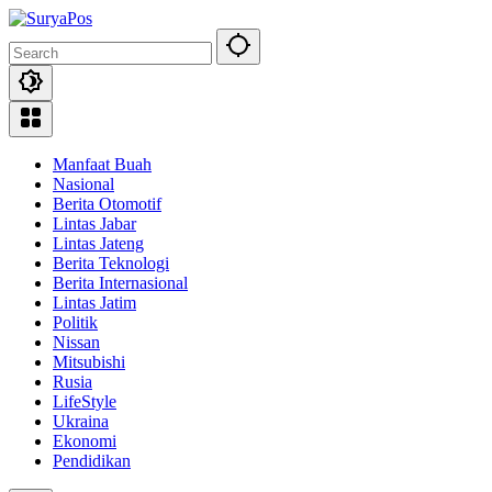
Skip
to
content
Manfaat Buah
Nasional
Berita Otomotif
Lintas Jabar
Lintas Jateng
Berita Teknologi
Berita Internasional
Lintas Jatim
Politik
Nissan
Mitsubishi
Rusia
LifeStyle
Ukraina
Ekonomi
Pendidikan