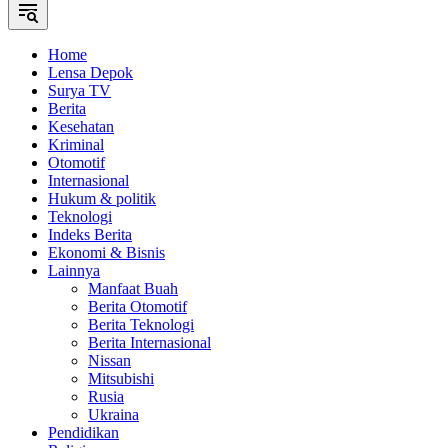
Home
Lensa Depok
Surya TV
Berita
Kesehatan
Kriminal
Otomotif
Internasional
Hukum & politik
Teknologi
Indeks Berita
Ekonomi & Bisnis
Lainnya
Manfaat Buah
Berita Otomotif
Berita Teknologi
Berita Internasional
Nissan
Mitsubishi
Rusia
Ukraina
Pendidikan