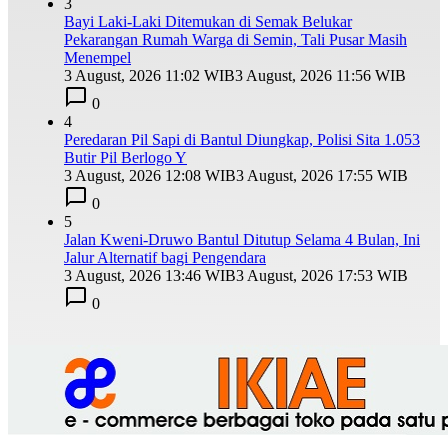
3
Bayi Laki-Laki Ditemukan di Semak Belukar
Pekarangan Rumah Warga di Semin, Tali Pusar Masih
Menempel
3 August, 2026 11:02 WIB
3 August, 2026 11:56 WIB
0
4
Peredaran Pil Sapi di Bantul Diungkap, Polisi Sita 1.053
Butir Pil Berlogo Y
3 August, 2026 12:08 WIB
3 August, 2026 17:55 WIB
0
5
Jalan Kweni-Druwo Bantul Ditutup Selama 4 Bulan, Ini
Jalur Alternatif bagi Pengendara
3 August, 2026 13:46 WIB
3 August, 2026 17:53 WIB
0