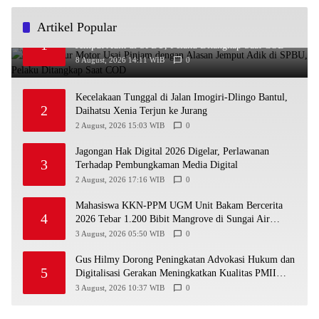
Artikel Popular
Bawa Kabur Motor Usai Pinjam dengan Alasan
1
Jemput Adik di SPBU, Pelaku Ditangkap Saat COD
8 August, 2026 14:11 WIB
0
Kecelakaan Tunggal di Jalan Imogiri-Dlingo Bantul,
2
Daihatsu Xenia Terjun ke Jurang
2 August, 2026 15:03 WIB
0
Jagongan Hak Digital 2026 Digelar, Perlawanan
3
Terhadap Pembungkaman Media Digital
2 August, 2026 17:16 WIB
0
Mahasiswa KKN-PPM UGM Unit Bakam Bercerita
4
2026 Tebar 1.200 Bibit Mangrove di Sungai Air
Layang
3 August, 2026 05:50 WIB
0
Gus Hilmy Dorong Peningkatan Advokasi Hukum dan
5
Digitalisasi Gerakan Meningkatkan Kualitas PMII
DIY
3 August, 2026 10:37 WIB
0