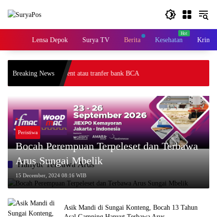
Skip
to
content
Home
Lensa Depok
Surya TV
Berita
Kesehatan
Krimin
elalui gateway payment atau tranfer bank BCA
Breaking News
Peristiwa
Bocah Perempuan Terpeleset dan Terbawa
Arus Sungai Mbelik
Hanyut Terbawa Arus
15 December, 2024 08:16 WIB
Asik Mandi di Sungai Konteng, Bocah 13 Tahun
Asal Gamping Hanyut Terbawa Arus