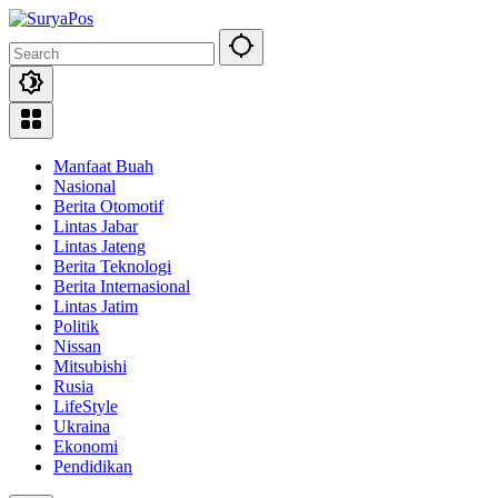
Skip
to
content
Manfaat Buah
Nasional
Berita Otomotif
Lintas Jabar
Lintas Jateng
Berita Teknologi
Berita Internasional
Lintas Jatim
Politik
Nissan
Mitsubishi
Rusia
LifeStyle
Ukraina
Ekonomi
Pendidikan