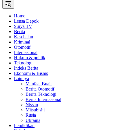
Home
Lensa Depok
Surya TV
Berita
Kesehatan
Kriminal
Otomotif
Internasional
Hukum & politik
Teknologi
Indeks Berita
Ekonomi & Bisnis
Lainnya
Manfaat Buah
Berita Otomotif
Berita Teknologi
Berita Internasional
Nissan
Mitsubishi
Rusia
Ukraina
Pendidikan