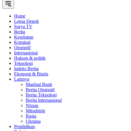
Home
Lensa Depok
Surya TV
Berita
Kesehatan
Kriminal
Otomotif
Internasional
Hukum & politik
Teknologi
Indeks Berita
Ekonomi & Bisnis
Lainnya
Manfaat Buah
Berita Otomotif
Berita Teknologi
Berita Internasional
Nissan
Mitsubishi
Rusia
Ukraina
Pendidikan