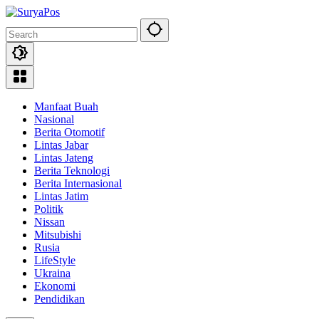
Skip
to
content
Manfaat Buah
Nasional
Berita Otomotif
Lintas Jabar
Lintas Jateng
Berita Teknologi
Berita Internasional
Lintas Jatim
Politik
Nissan
Mitsubishi
Rusia
LifeStyle
Ukraina
Ekonomi
Pendidikan