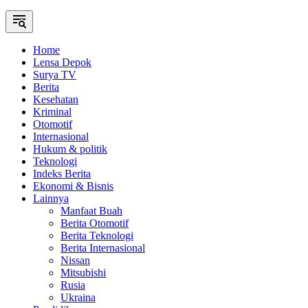
Home
Lensa Depok
Surya TV
Berita
Kesehatan
Kriminal
Otomotif
Internasional
Hukum & politik
Teknologi
Indeks Berita
Ekonomi & Bisnis
Lainnya
Manfaat Buah
Berita Otomotif
Berita Teknologi
Berita Internasional
Nissan
Mitsubishi
Rusia
Ukraina