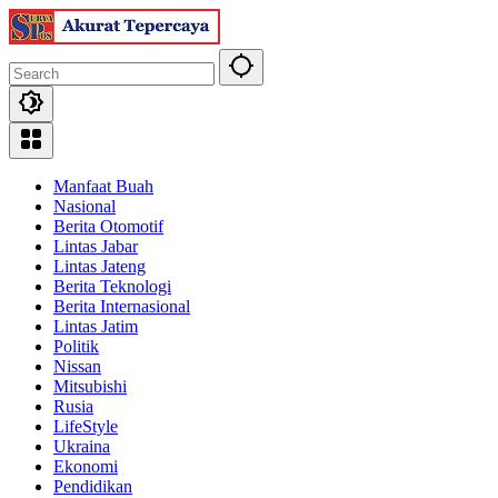
Skip
to
content
Manfaat Buah
Nasional
Berita Otomotif
Lintas Jabar
Lintas Jateng
Berita Teknologi
Berita Internasional
Lintas Jatim
Politik
Nissan
Mitsubishi
Rusia
LifeStyle
Ukraina
Ekonomi
Pendidikan