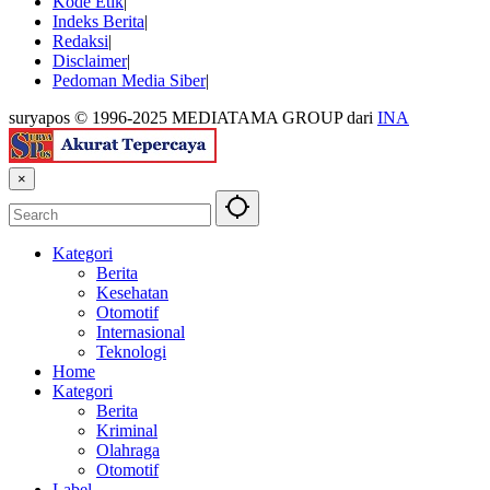
Kode Etik
Indeks Berita
Redaksi
Disclaimer
Pedoman Media Siber
suryapos © 1996-2025 MEDIATAMA GROUP dari
INA
×
Kategori
Berita
Kesehatan
Otomotif
Internasional
Teknologi
Home
Kategori
Berita
Kriminal
Olahraga
Otomotif
Label