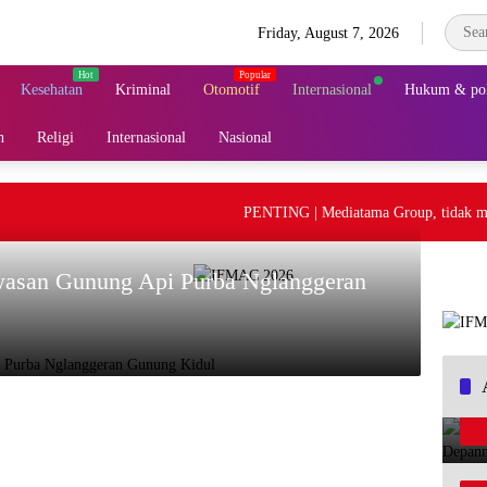
Friday, August 7, 2026
Kesehatan
Kriminal
Otomotif
Internasional
Hukum & pol
n
Religi
Internasional
Nasional
PENTING | Mediatama Group, tidak mener
wasan Gunung Api Purba Nglanggeran