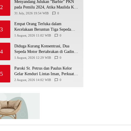
Menyandang Julukan “Barbie” PKN
2
pada Pemilu 2024, Atika Maulida Kini
Resmi Menjabat Sekretaris PIMDA
31 July, 2026 19:54 WIB
0
PKN DIY
Empat Orang Terluka dalam
3
Kecelakaan Beruntun Tiga Sepeda
Motor di Paliyan
1 August, 2026 11:02 WIB
0
Diduga Kurang Konsentrasi, Dua
4
Sepeda Motor Bertabrakan di Gading
Playen, Mahasiswi Meninggal
1 August, 2026 12:29 WIB
0
Paroki St. Petrus dan Paulus Kelor
5
Gelar Kenduri Lintas Iman, Perkuat
Kerukunan di Gunungkidul
2 August, 2026 14:02 WIB
0