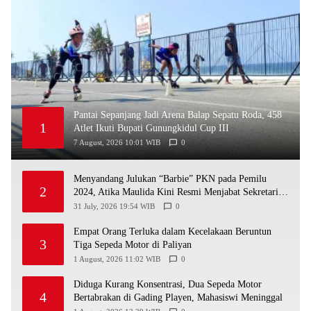
Pantai Sepanjang Jadi Arena Balap Sepatu Roda, 458
1
Atlet Ikuti Bupati Gunungkidul Cup III
7 August, 2026 10:01 WIB
0
Menyandang Julukan “Barbie” PKN pada Pemilu
2
2024, Atika Maulida Kini Resmi Menjabat Sekretaris
PIMDA PKN DIY
31 July, 2026 19:54 WIB
0
Empat Orang Terluka dalam Kecelakaan Beruntun
3
Tiga Sepeda Motor di Paliyan
1 August, 2026 11:02 WIB
0
Diduga Kurang Konsentrasi, Dua Sepeda Motor
4
Bertabrakan di Gading Playen, Mahasiswi Meninggal