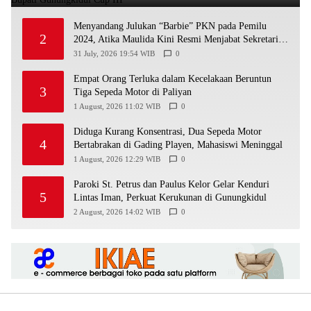
Menyandang Julukan “Barbie” PKN pada Pemilu
2
2024, Atika Maulida Kini Resmi Menjabat Sekretaris
PIMDA PKN DIY
31 July, 2026 19:54 WIB
0
Empat Orang Terluka dalam Kecelakaan Beruntun
3
Tiga Sepeda Motor di Paliyan
1 August, 2026 11:02 WIB
0
Diduga Kurang Konsentrasi, Dua Sepeda Motor
4
Bertabrakan di Gading Playen, Mahasiswi Meninggal
1 August, 2026 12:29 WIB
0
Paroki St. Petrus dan Paulus Kelor Gelar Kenduri
5
Lintas Iman, Perkuat Kerukunan di Gunungkidul
2 August, 2026 14:02 WIB
0