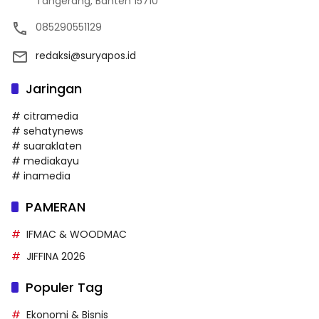
Tangerang, Banten 15710
085290551129
redaksi@suryapos.id
Jaringan
# citramedia
# sehatynews
# suaraklaten
# mediakayu
# inamedia
PAMERAN
IFMAC & WOODMAC
JIFFINA 2026
Populer Tag
Ekonomi & Bisnis