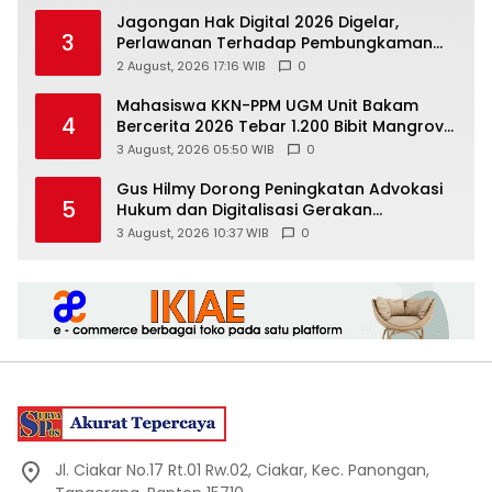
Jagongan Hak Digital 2026 Digelar,
3
Perlawanan Terhadap Pembungkaman
Media Digital
2 August, 2026 17:16 WIB
0
Mahasiswa KKN-PPM UGM Unit Bakam
4
Bercerita 2026 Tebar 1.200 Bibit Mangrove
di Sungai Air Layang
3 August, 2026 05:50 WIB
0
Gus Hilmy Dorong Peningkatan Advokasi
5
Hukum dan Digitalisasi Gerakan
Meningkatkan Kualitas PMII DIY
3 August, 2026 10:37 WIB
0
Jl. Ciakar No.17 Rt.01 Rw.02, Ciakar, Kec. Panongan,