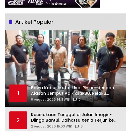
Artikel Popular
Bawa Kabur Motor Usai Pinjam dengan
1
Alasan Jemput Adik di SPBU, Pelaku
Ditangkap Saat COD
8 August, 2026 14:11 WIB
0
Kecelakaan Tunggal di Jalan Imogiri-
2
Dlingo Bantul, Daihatsu Xenia Terjun ke
Jurang
2 August, 2026 15:03 WIB
0