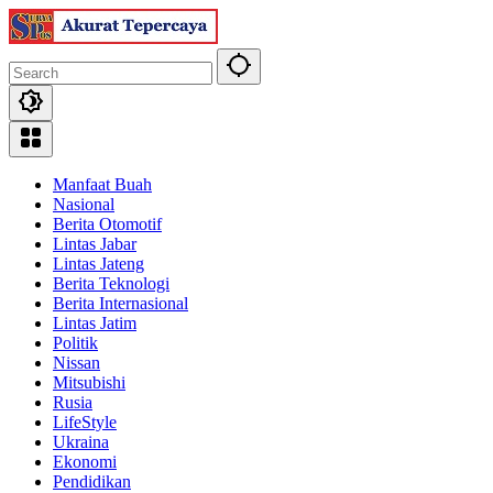
Skip
to
content
Manfaat Buah
Nasional
Berita Otomotif
Lintas Jabar
Lintas Jateng
Berita Teknologi
Berita Internasional
Lintas Jatim
Politik
Nissan
Mitsubishi
Rusia
LifeStyle
Ukraina
Ekonomi
Pendidikan