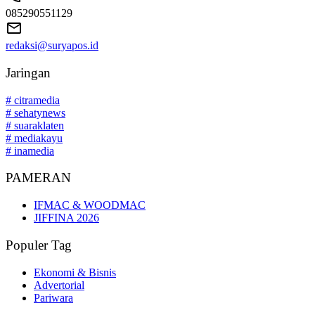
085290551129
redaksi@suryapos.id
Jaringan
# citramedia
# sehatynews
# suaraklaten
# mediakayu
# inamedia
PAMERAN
IFMAC & WOODMAC
JIFFINA 2026
Populer Tag
Ekonomi & Bisnis
Advertorial
Pariwara