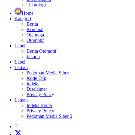
Teknologi
Home
Kategori
Berita
Kriminal
Olahraga
Otomotif
Label
Berita Otomotif
Jakarta
Label
Laman
Pedoman Media Siber
Kode Etik
Indeks
Disclaimer
Privacy Policy
Laman
Indeks Berita
Privacy Policy
Pedoman Media Siber 2