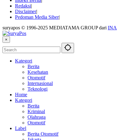
Indeks Berita
Redaksi
Disclaimer
Pedoman Media Siber
suryapos © 1996-2025 MEDIATAMA GROUP dari
INA
×
Kategori
Berita
Kesehatan
Otomotif
Internasional
Teknologi
Home
Kategori
Berita
Kriminal
Olahraga
Otomotif
Label
Berita Otomotif
Jakarta