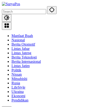
Skip
to
content
Manfaat Buah
Nasional
Berita Otomotif
Lintas Jabar
Lintas Jateng
Berita Teknologi
Berita Internasional
Lintas Jatim
Politik
Nissan
Mitsubishi
Rusia
LifeStyle
Ukraina
Ekonomi
Pendidikan