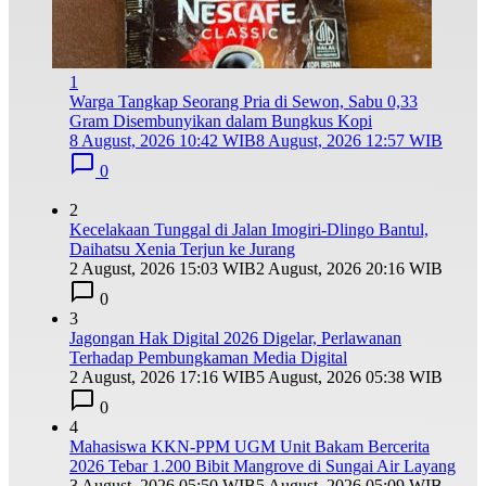
1
Warga Tangkap Seorang Pria di Sewon, Sabu 0,33
Gram Disembunyikan dalam Bungkus Kopi
8 August, 2026 10:42 WIB
8 August, 2026 12:57 WIB
0
2
Kecelakaan Tunggal di Jalan Imogiri-Dlingo Bantul,
Daihatsu Xenia Terjun ke Jurang
2 August, 2026 15:03 WIB
2 August, 2026 20:16 WIB
0
3
Jagongan Hak Digital 2026 Digelar, Perlawanan
Terhadap Pembungkaman Media Digital
2 August, 2026 17:16 WIB
5 August, 2026 05:38 WIB
0
4
Mahasiswa KKN-PPM UGM Unit Bakam Bercerita
2026 Tebar 1.200 Bibit Mangrove di Sungai Air Layang
3 August, 2026 05:50 WIB
5 August, 2026 05:09 WIB