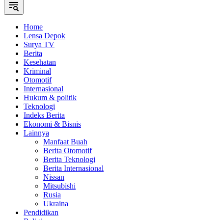
Home
Lensa Depok
Surya TV
Berita
Kesehatan
Kriminal
Otomotif
Internasional
Hukum & politik
Teknologi
Indeks Berita
Ekonomi & Bisnis
Lainnya
Manfaat Buah
Berita Otomotif
Berita Teknologi
Berita Internasional
Nissan
Mitsubishi
Rusia
Ukraina
Pendidikan