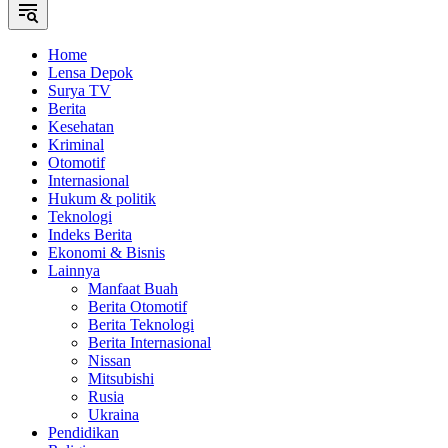
Home
Lensa Depok
Surya TV
Berita
Kesehatan
Kriminal
Otomotif
Internasional
Hukum & politik
Teknologi
Indeks Berita
Ekonomi & Bisnis
Lainnya
Manfaat Buah
Berita Otomotif
Berita Teknologi
Berita Internasional
Nissan
Mitsubishi
Rusia
Ukraina
Pendidikan