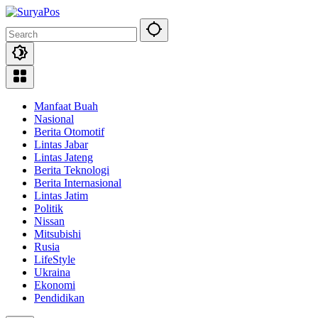
Skip
to
content
Manfaat Buah
Nasional
Berita Otomotif
Lintas Jabar
Lintas Jateng
Berita Teknologi
Berita Internasional
Lintas Jatim
Politik
Nissan
Mitsubishi
Rusia
LifeStyle
Ukraina
Ekonomi
Pendidikan