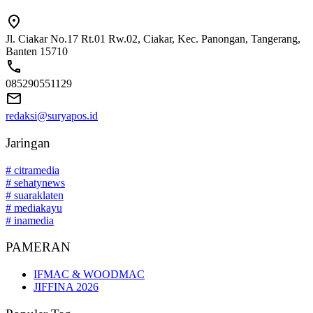
Jl. Ciakar No.17 Rt.01 Rw.02, Ciakar, Kec. Panongan, Tangerang,
Banten 15710
085290551129
redaksi@suryapos.id
Jaringan
# citramedia
# sehatynews
# suaraklaten
# mediakayu
# inamedia
PAMERAN
IFMAC & WOODMAC
JIFFINA 2026