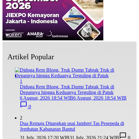
Artikel Popular
1
Diduga Rem Blong, Truk Dump Tabrak Truk di
Depannya hingga Keduanya Terguling di Patuk
6 August, 2026 18:54 WIB
6 August, 2026 18:54 WIB
0
2
Dua Remaja Ditangkap usai Jambret Tas Pesepeda di
Jembatan Kabanaran Bantul
31 July, 2026 17:20 WIB
31 July, 2026 21:24 WIB
0