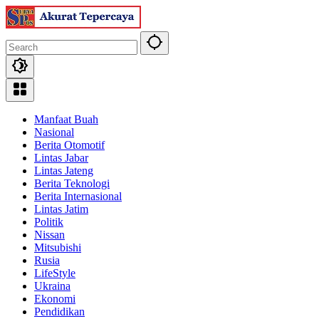
Skip
to
content
Manfaat Buah
Nasional
Berita Otomotif
Lintas Jabar
Lintas Jateng
Berita Teknologi
Berita Internasional
Lintas Jatim
Politik
Nissan
Mitsubishi
Rusia
LifeStyle
Ukraina
Ekonomi
Pendidikan