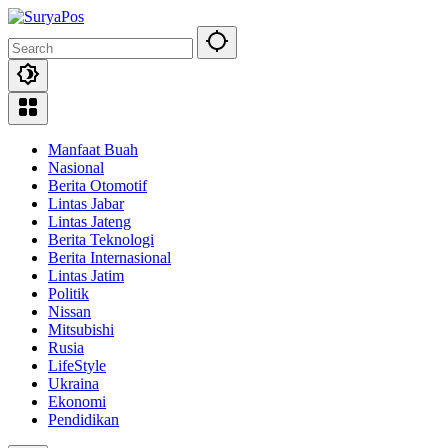
Skip
to
content
Manfaat Buah
Nasional
Berita Otomotif
Lintas Jabar
Lintas Jateng
Berita Teknologi
Berita Internasional
Lintas Jatim
Politik
Nissan
Mitsubishi
Rusia
LifeStyle
Ukraina
Ekonomi
Pendidikan