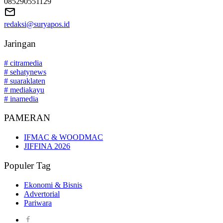
085290551129
redaksi@suryapos.id
Jaringan
# citramedia
# sehatynews
# suaraklaten
# mediakayu
# inamedia
PAMERAN
IFMAC & WOODMAC
JIFFINA 2026
Populer Tag
Ekonomi & Bisnis
Advertorial
Pariwara