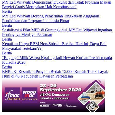
MY Esti Wijayati: Demonstrasi Dukung dan Tolak Program Makan
Bergizi Gratis Merupakan Hak Konstitusional
Berita
MY Esti Wijayati Dorong Pemerintah Tingkatkan Anggaran
Pendidikan dan Program Indonesia Pintar
Berita
Sosialisasi 4 Pilar MPR di Gunungkidul, MY Esti Wijayati Ingatkan
Pentingnya Menjaga Persatuan
Berita
Kenaikan Harga BBM Non-Subsidi Berlaku Hari Ini, Daya Beli
Masyarakat Tertekan???
Berita
“Bagong” Milik Warga Ngalang Jadi Hewan Kurban Presiden pada
Iduladha 2026
Berita
BNPP RI Resmikan Program Bedah 15.000 Rumah Tidak Layak
Huni di 40 Kabupaten Kawasan Perbatasan