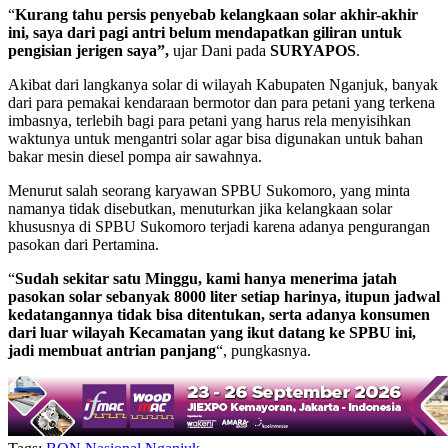
“
Kurang tahu persis penyebab kelangkaan solar akhir-akhir
ini, saya dari pagi antri belum mendapatkan giliran untuk
pengisian jerigen saya”,
ujar Dani pada
SURYAPOS
.
Akibat dari langkanya solar di wilayah Kabupaten Nganjuk, banyak
dari para pemakai kendaraan bermotor dan para petani yang terkena
imbasnya, terlebih bagi para petani yang harus rela menyisihkan
waktunya untuk mengantri solar agar bisa digunakan untuk bahan
bakar mesin diesel pompa air sawahnya.
Menurut salah seorang karyawan SPBU Sukomoro, yang minta
namanya tidak disebutkan, menuturkan jika kelangkaan solar
khususnya di SPBU Sukomoro terjadi karena adanya pengurangan
pasokan dari Pertamina.
“
Sudah sekitar satu Minggu, kami hanya menerima jatah
pasokan solar sebanyak 8000 liter setiap harinya, itupun jadwal
kedatangannya tidak bisa ditentukan, serta adanya konsumen
dari luar wilayah Kecamatan yang ikut datang ke SPBU ini,
jadi membuat antrian panjang
“, pungkasnya.