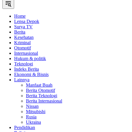
Home
Lensa Depok
Surya TV
Berita
Kesehatan
Kriminal
Otomotif
Internasional
Hukum & politik
Teknologi
Indeks Berita
Ekonomi & Bisnis
Lainnya
Manfaat Buah
Berita Otomotif
Berita Teknologi
Berita Internasional
Nissan
Mitsubishi
Rusia
Ukraina
Pendidikan