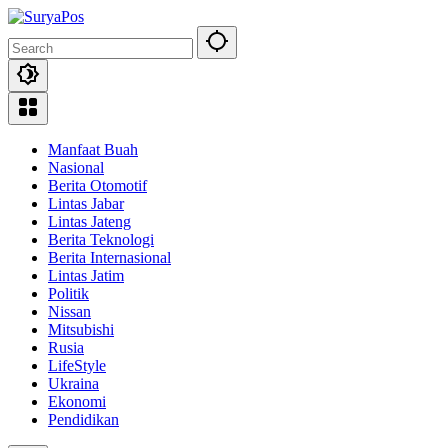
Skip
to
content
Manfaat Buah
Nasional
Berita Otomotif
Lintas Jabar
Lintas Jateng
Berita Teknologi
Berita Internasional
Lintas Jatim
Politik
Nissan
Mitsubishi
Rusia
LifeStyle
Ukraina
Ekonomi
Pendidikan