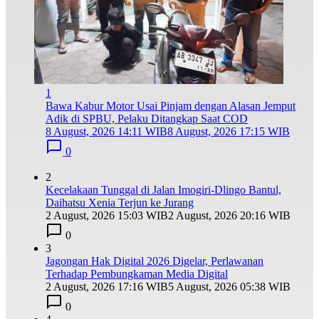
1
Bawa Kabur Motor Usai Pinjam dengan Alasan Jemput
Adik di SPBU, Pelaku Ditangkap Saat COD
8 August, 2026 14:11 WIB
8 August, 2026 17:15 WIB
0
2
Kecelakaan Tunggal di Jalan Imogiri-Dlingo Bantul,
Daihatsu Xenia Terjun ke Jurang
2 August, 2026 15:03 WIB
2 August, 2026 20:16 WIB
0
3
Jagongan Hak Digital 2026 Digelar, Perlawanan
Terhadap Pembungkaman Media Digital
2 August, 2026 17:16 WIB
5 August, 2026 05:38 WIB
0