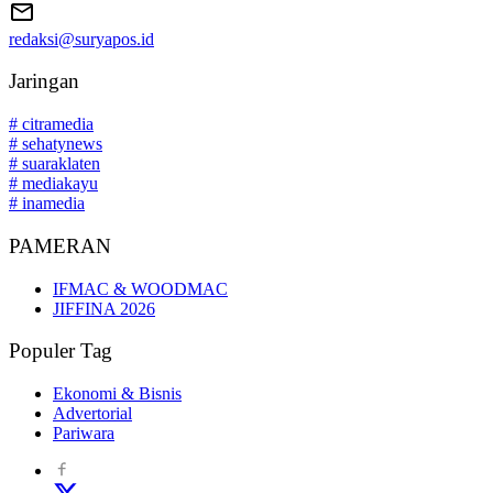
redaksi@suryapos.id
Jaringan
# citramedia
# sehatynews
# suaraklaten
# mediakayu
# inamedia
PAMERAN
IFMAC & WOODMAC
JIFFINA 2026
Populer Tag
Ekonomi & Bisnis
Advertorial
Pariwara