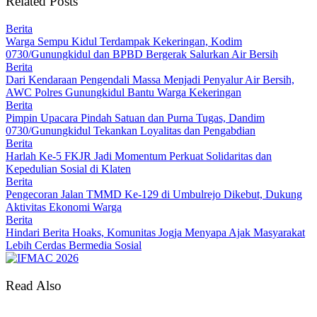
Related Posts
Berita
Warga Sempu Kidul Terdampak Kekeringan, Kodim
0730/Gunungkidul dan BPBD Bergerak Salurkan Air Bersih
Berita
Dari Kendaraan Pengendali Massa Menjadi Penyalur Air Bersih,
AWC Polres Gunungkidul Bantu Warga Kekeringan
Berita
Pimpin Upacara Pindah Satuan dan Purna Tugas, Dandim
0730/Gunungkidul Tekankan Loyalitas dan Pengabdian
Berita
Harlah Ke-5 FKJR Jadi Momentum Perkuat Solidaritas dan
Kepedulian Sosial di Klaten
Berita
Pengecoran Jalan TMMD Ke-129 di Umbulrejo Dikebut, Dukung
Aktivitas Ekonomi Warga
Berita
Hindari Berita Hoaks, Komunitas Jogja Menyapa Ajak Masyarakat
Lebih Cerdas Bermedia Sosial
Read Also