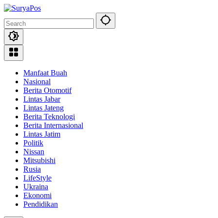
Skip
to
content
Manfaat Buah
Nasional
Berita Otomotif
Lintas Jabar
Lintas Jateng
Berita Teknologi
Berita Internasional
Lintas Jatim
Politik
Nissan
Mitsubishi
Rusia
LifeStyle
Ukraina
Ekonomi
Pendidikan