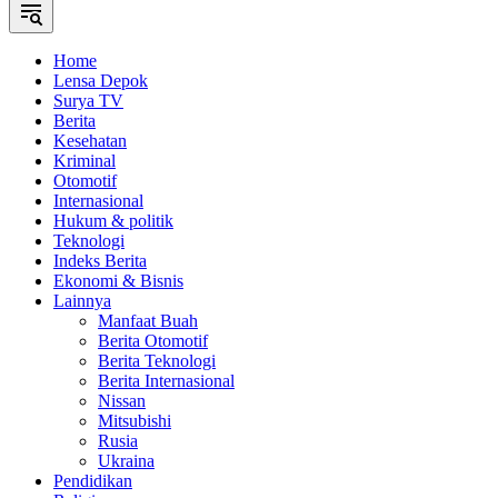
Home
Lensa Depok
Surya TV
Berita
Kesehatan
Kriminal
Otomotif
Internasional
Hukum & politik
Teknologi
Indeks Berita
Ekonomi & Bisnis
Lainnya
Manfaat Buah
Berita Otomotif
Berita Teknologi
Berita Internasional
Nissan
Mitsubishi
Rusia
Ukraina
Pendidikan