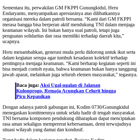
Sementara itu, perwakilan GM FKPPI Gunungkidul, Heru
Endaryanto, menyampaikan apresiasinya atas dilibatkannya
organisasi mereka dalam patroli bersama. “Kami dari GM FKPPI
merasa bangga bisa berperan aktif mendukung TNI dalam menjaga
keamanan wilayah. Ini bukan hanya soal patroli, tetapi juga
penguatan solidaritas dan rasa memiliki terhadap daerah kita,”
ucapnya.
Heru menambahkan, generasi muda perlu didorong untuk ikut serta
dalam kegiatan serupa agar tumbuh kesadaran kolektif terhadap
pentingnya menjaga keamanan. “Kami berharap kegiatan seperti ini
bisa menjadi contoh nyata, bahwa keamanan bukan hanya tanggung
jawab aparat, melainkan juga seluruh elemen masyarakat,” tegasnya.
Baca juga:
Aksi Ugal-ugalan di Jalanan
Kulonprogo, Remaja Acungkan Celurit hingga
Picu Kepanikan
Dengan adanya patroli gabungan ini, Kodim 0730/Gunungkidul
menegaskan komitmennya untuk selalu hadir di tengah masyarakat.
TNI bersama komponen pendukung diharapkan dapat menciptakan
rasa aman sekaligus mempererat kebersamaan, demi terwujudnya
situasi wilayah yang damai dan kondusif.