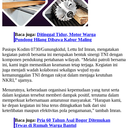
Baca juga:
Ditinggal Tidur, Motor Warga
Pundong Hilang Dibawa Kabur Maling
Pasiops Kodim 0730/Gunungkidul, Lettu Inf Imran, mengatakan
kegiatan patroli bersama ini merupakan bentuk sinergi TNI dengan
komponen pendukung pertahanan wilayah. “Melalui patroli bersama
ini, kami ingin memastikan keamanan tetap terjaga. Kegiatan ini
juga menjadi wadah kolaborasi sekaligus wujud nyata
kemanunggalan TNI dengan rakyat dalam menjaga keutuhan
NKRI,” ujarnya.
Menurutnya, keberadaan organisasi kepemudaan yang turut serta
dalam kegiatan tersebut memberi dampak positif, terutama dalam
memperkuat kebersamaan antarunsur masyarakat. “Harapan kami,
ke depan kegiatan ini bisa terus ditingkatkan baik dari sisi
keterlibatan maupun efektivitas pola pengamanan,” tambah Imran.
Baca juga:
Pria 60 Tahun Asal Bogor Ditemukan
Tewas di Rumah Warga Bantul