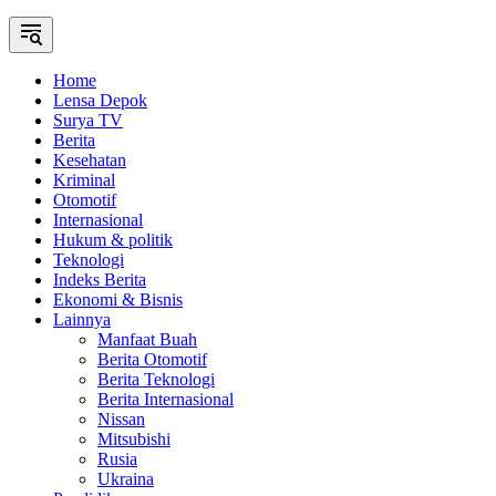
Home
Lensa Depok
Surya TV
Berita
Kesehatan
Kriminal
Otomotif
Internasional
Hukum & politik
Teknologi
Indeks Berita
Ekonomi & Bisnis
Lainnya
Manfaat Buah
Berita Otomotif
Berita Teknologi
Berita Internasional
Nissan
Mitsubishi
Rusia
Ukraina