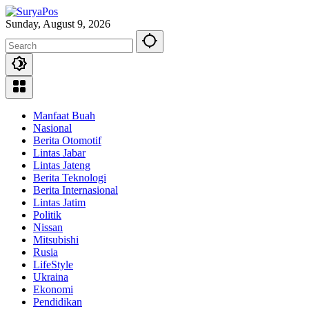
Skip
to
Sunday, August 9, 2026
content
Manfaat Buah
Nasional
Berita Otomotif
Lintas Jabar
Lintas Jateng
Berita Teknologi
Berita Internasional
Lintas Jatim
Politik
Nissan
Mitsubishi
Rusia
LifeStyle
Ukraina
Ekonomi
Pendidikan