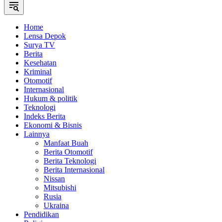
Home
Lensa Depok
Surya TV
Berita
Kesehatan
Kriminal
Otomotif
Internasional
Hukum & politik
Teknologi
Indeks Berita
Ekonomi & Bisnis
Lainnya
Manfaat Buah
Berita Otomotif
Berita Teknologi
Berita Internasional
Nissan
Mitsubishi
Rusia
Ukraina
Pendidikan