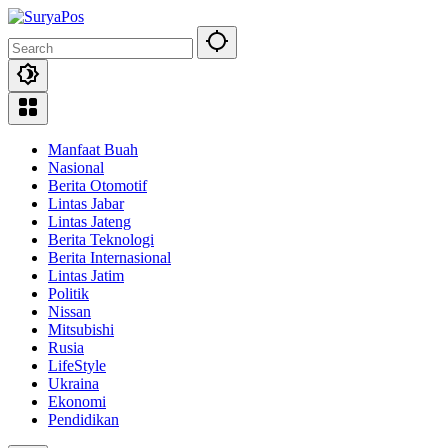
Skip
to
content
Manfaat Buah
Nasional
Berita Otomotif
Lintas Jabar
Lintas Jateng
Berita Teknologi
Berita Internasional
Lintas Jatim
Politik
Nissan
Mitsubishi
Rusia
LifeStyle
Ukraina
Ekonomi
Pendidikan