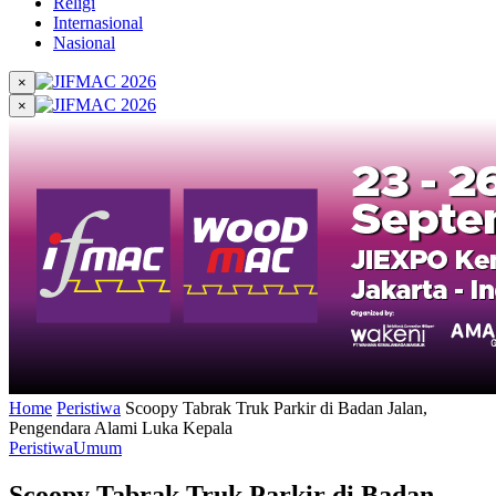
Religi
Internasional
Nasional
×
×
Home
Peristiwa
Scoopy Tabrak Truk Parkir di Badan Jalan,
Pengendara Alami Luka Kepala
Peristiwa
Umum
Scoopy Tabrak Truk Parkir di Badan