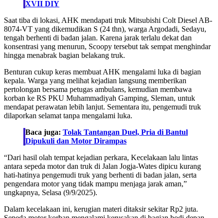
XVII DIY
Saat tiba di lokasi, AHK mendapati truk Mitsubishi Colt Diesel AB-
8074-VT yang dikemudikan S (24 thn), warga Argodadi, Sedayu,
tengah berhenti di badan jalan. Karena jarak terlalu dekat dan
konsentrasi yang menurun, Scoopy tersebut tak sempat menghindar
hingga menabrak bagian belakang truk.
Benturan cukup keras membuat AHK mengalami luka di bagian
kepala. Warga yang melihat kejadian langsung memberikan
pertolongan bersama petugas ambulans, kemudian membawa
korban ke RS PKU Muhammadiyah Gamping, Sleman, untuk
mendapat perawatan lebih lanjut. Sementara itu, pengemudi truk
dilaporkan selamat tanpa mengalami luka.
Baca juga:
Tolak Tantangan Duel, Pria di Bantul
Dipukuli dan Motor Dirampas
“Dari hasil olah tempat kejadian perkara, Kecelakaan lalu lintas
antara sepeda motor dan truk di Jalan Jogja-Wates dipicu kurang
hati-hatinya pengemudi truk yang berhenti di badan jalan, serta
pengendara motor yang tidak mampu menjaga jarak aman,”
ungkapnya, Selasa (9/9/2025).
Dalam kecelakaan ini, kerugian materi ditaksir sekitar Rp2 juta.
Sepeda motor korban mengalami kerusakan di bagian bodi depan,