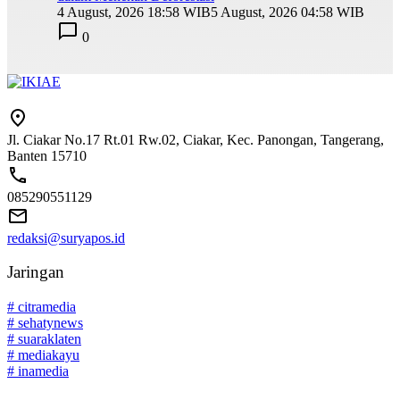
4 August, 2026 18:58 WIB
5 August, 2026 04:58 WIB
0
Jl. Ciakar No.17 Rt.01 Rw.02, Ciakar, Kec. Panongan, Tangerang,
Banten 15710
085290551129
redaksi@suryapos.id
Jaringan
# citramedia
# sehatynews
# suaraklaten
# mediakayu
# inamedia