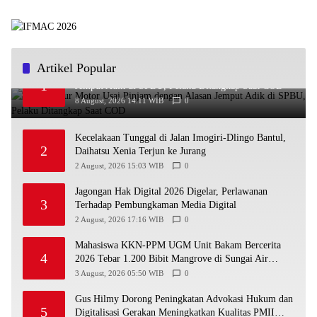
Artikel Popular
Bawa Kabur Motor Usai Pinjam dengan Alasan
1
Jemput Adik di SPBU, Pelaku Ditangkap Saat COD
8 August, 2026 14:11 WIB
0
Kecelakaan Tunggal di Jalan Imogiri-Dlingo Bantul,
2
Daihatsu Xenia Terjun ke Jurang
2 August, 2026 15:03 WIB
0
Jagongan Hak Digital 2026 Digelar, Perlawanan
3
Terhadap Pembungkaman Media Digital
2 August, 2026 17:16 WIB
0
Mahasiswa KKN-PPM UGM Unit Bakam Bercerita
4
2026 Tebar 1.200 Bibit Mangrove di Sungai Air
Layang
3 August, 2026 05:50 WIB
0
Gus Hilmy Dorong Peningkatan Advokasi Hukum dan
5
Digitalisasi Gerakan Meningkatkan Kualitas PMII