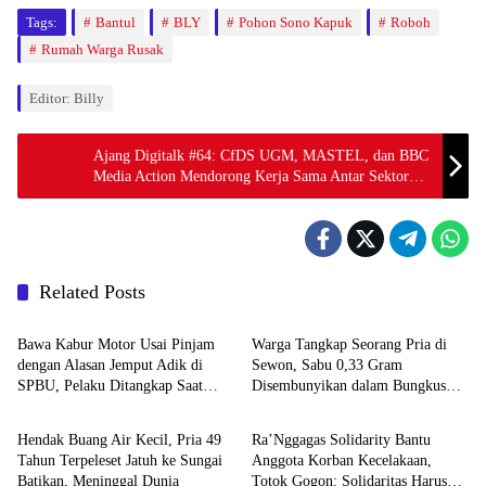
Tags:
Bantul
BLY
Pohon Sono Kapuk
Roboh
Rumah Warga Rusak
Editor: Billy
Ajang Digitalk #64: CfDS UGM, MASTEL, dan BBC
Media Action Mendorong Kerja Sama Antar Sektor
Dalam Mengatasi Disinformasi
Related Posts
Berita
Berita
Bawa Kabur Motor Usai Pinjam
Warga Tangkap Seorang Pria di
dengan Alasan Jemput Adik di
Sewon, Sabu 0,33 Gram
SPBU, Pelaku Ditangkap Saat
Disembunyikan dalam Bungkus
Berita
Berita
COD
Kopi
Hendak Buang Air Kecil, Pria 49
Ra’Nggagas Solidarity Bantu
Tahun Terpeleset Jatuh ke Sungai
Anggota Korban Kecelakaan,
Batikan, Meninggal Dunia
Totok Gogon: Solidaritas Harus