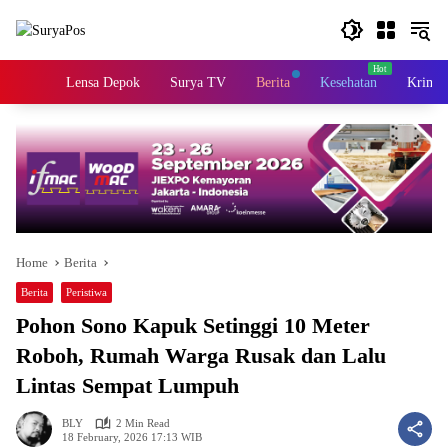
Skip
to
content
Home
Lensa Depok
Surya TV
Berita
Kesehatan
Krimin
Home
Berita
Berita
Peristiwa
Pohon Sono Kapuk Setinggi 10 Meter
Roboh, Rumah Warga Rusak dan Lalu
Lintas Sempat Lumpuh
BLY
2 Min Read
18 February, 2026 17:13 WIB