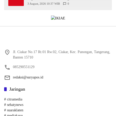
DIY
3 August, 2026 10:37 WIB
0
Jl. Ciakar No.17 Rt.01 Rw.02, Ciakar, Kec. Panongan, Tangerang,
Banten 15710
085290551129
redaksi@suryapos.id
Jaringan
# citramedia
# sehatynews
# suaraklaten
# mediakayu